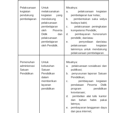
Pelaksanaan
Untuk
Misalnya:
kegiatan
melaksanakan
a.
pelaksanaan kegiatan
pendukung
kegiatan yang
pembelajaran luar kelas;
pembelajaran
mendukung
b.
pembentukan saka widya
pelaksanaan
budaya bakti;
pembelajaran
c.
pelaksanaan peningkatan
oleh Peserta
kompetensi Pendidik;
Didik dan
d.
pembayaran honorarium
pelaksanaan
pendidik; dan/atau
pembelajaran
e.
penyediaan dan/atau
oleh Pendidik.
pelaksanaan kegiatan
lainnnnya untuk mendukung
pelaksanaan pembelajaran.
Pemenuhan
Untuk
Misalnya:
administrasi
kebutuhan
a.
pelaksanaan sosialisasi dan
Satuan
Satuan
publikasi;
Pendidikan
Pendidikan
b.
penyusunan laporan Satuan
dalam
Pendidikan;
memberikan
c.
pembiayaan kegiatan
layanan
pendataan Peserta Didik
pendidikan
program pendidikan
kesetaraan;
d.
pembelian alat tulis kantor
dan bahan habis pakai
lainnya;
e.
pembayaran langganan daya
dan jasa internet;