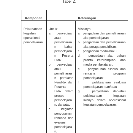
Tabel 2.
Komponen
Keterangan
Pelaksanaan
Untuk:
Misalnya:
kegiatan
a.
penyediaan
a.
pengadaan dan pemeliharaan
operasional
atau
alat pembelajaran;
pembelajaran
pemeliharaa
b.
pengadaan dan pemeliharaan
n bahan
alat peraga pendidikan;
pembelajara
c.
pengadaan modul/buku;
n Peserta
d.
pengadaan alat, bahan
Didik;
praktik keterampilan, dan
b.
penyediaan
media pembelajaran;
atau
e.
penyusunan silabus dan
pemeliharaa
rencana program
n peralatan
pembelajaran;
Pendidik dan
f.
pelaksanaan evaluasi
Peserta
pembelajaran; dan/atau
Didik dalam
g.
penyediaan dan/atau
proses
pelaksanaan kegiatan
pembelajara
lainnya dalam operasional
n; dan/atau
kegiatan pembelajaran.
c.
kegiatan
penyusunan
rencana dan
evaluasi
pembelajara
n.