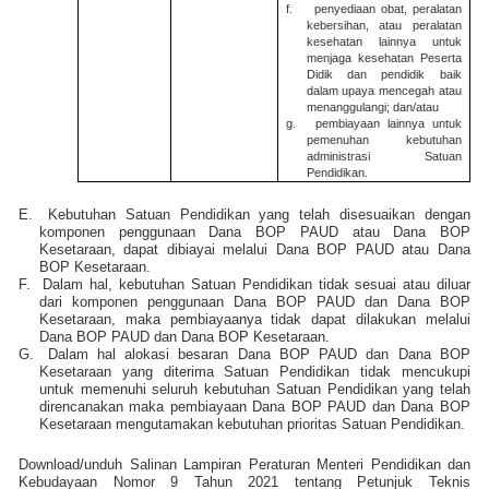
f.
penyediaan obat, peralatan
kebersihan, atau peralatan
kesehatan lainnya untuk
menjaga kesehatan Peserta
Didik dan pendidik baik
dalam upaya mencegah atau
menanggulangi; dan/atau
g.
pembiayaan lainnya untuk
pemenuhan kebutuhan
administrasi Satuan
Pendidikan.
E.
Kebutuhan Satuan Pendidikan yang telah disesuaikan dengan
komponen penggunaan Dana BOP PAUD atau Dana BOP
Kesetaraan, dapat dibiayai melalui Dana BOP PAUD atau Dana
BOP Kesetaraan.
F.
Dalam hal, kebutuhan Satuan Pendidikan tidak sesuai atau diluar
dari komponen penggunaan Dana BOP PAUD dan Dana BOP
Kesetaraan, maka pembiayaanya tidak dapat dilakukan melalui
Dana BOP PAUD dan Dana BOP Kesetaraan.
G.
Dalam hal alokasi besaran Dana BOP PAUD dan Dana BOP
Kesetaraan yang diterima Satuan Pendidikan tidak mencukupi
untuk memenuhi seluruh kebutuhan Satuan Pendidikan yang telah
direncanakan maka pembiayaan Dana BOP PAUD dan Dana BOP
Kesetaraan mengutamakan kebutuhan prioritas Satuan Pendidikan.
Download/unduh Salinan Lampiran Peraturan Menteri Pendidikan dan
Kebudayaan Nomor 9 Tahun 2021 tentang Petunjuk Teknis