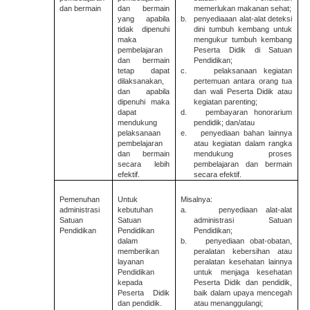
dan bermain
dan bermain
memerlukan makanan sehat;
yang apabila
b.
penyediaaan alat-alat deteksi
tidak dipenuhi
dini tumbuh kembang untuk
maka
mengukur tumbuh kembang
pembelajaran
Peserta Didik di Satuan
dan bermain
Pendidikan;
tetap dapat
c.
pelaksanaan kegiatan
dilaksanakan,
pertemuan antara orang tua
dan apabila
dan wali Peserta Didik atau
dipenuhi maka
kegiatan parenting;
dapat
d.
pembayaran honorarium
mendukung
pendidik; dan/atau
pelaksanaan
e.
penyediaan bahan lainnya
pembelajaran
atau kegiatan dalam rangka
dan bermain
mendukung proses
secara lebih
pembelajaran dan bermain
efektif.
secara efektif.
Pemenuhan
Untuk
Misalnya:
administrasi
kebutuhan
a.
penyediaan alat-alat
Satuan
Satuan
administrasi Satuan
Pendidikan
Pendidikan
Pendidikan;
dalam
b.
penyediaan obat-obatan,
memberikan
peralatan kebersihan atau
layanan
peralatan kesehatan lainnya
Pendidikan
untuk menjaga kesehatan
kepada
Peserta Didik dan pendidik,
Peserta Didik
baik dalam upaya mencegah
dan pendidik.
atau menanggulangi;