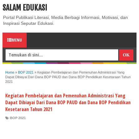
SALAM EDUKASI
ABOUT
CONTACT US
PRIVACY POLICY
DISCLAIMER
Portal Publikasi Literasi, Media Berbagi Informasi, Motivasi, dan
Inspirasi Seputar Edukasi.
MENU
Home
»
BOP 2021
»
Kegiatan Pembelajaran dan Pemenuhan Administrasi Yang
Dapat Dibiayai Dari Dana BOP PAUD dan Dana BOP Pendidikan Kesetaraan Tahun
2021
Kegiatan Pembelajaran dan Pemenuhan Administrasi Yang
Dapat Dibiayai Dari Dana BOP PAUD dan Dana BOP Pendidikan
Kesetaraan Tahun 2021
BOP 2021