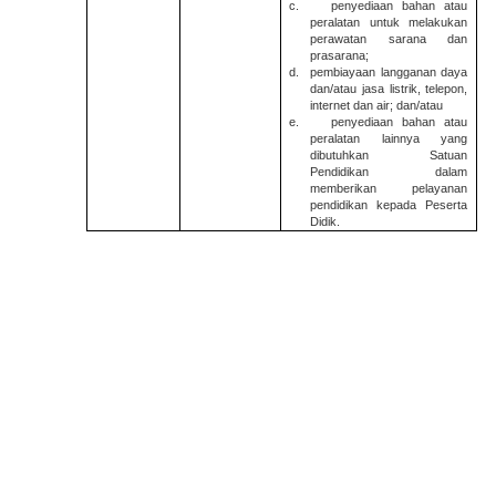
c.
penyediaan bahan atau
peralatan untuk melakukan
perawatan sarana dan
prasarana;
d.
pembiayaan langganan daya
dan/atau jasa listrik, telepon,
internet dan air; dan/atau
e.
penyediaan bahan atau
peralatan lainnya yang
dibutuhkan Satuan
Pendidikan dalam
memberikan pelayanan
pendidikan kepada Peserta
Didik.