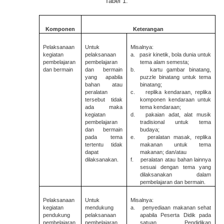
Tabel 1.
Komponen
Keterangan
Pelaksanaan
Untuk
Misalnya:
kegiatan
pelaksanaan
a.
pasir kinetik, bola dunia untuk
pembelajaran
pembelajaran
tema alam semesta;
dan bermain
dan bermain
b.
kartu gambar binatang,
yang apabila
puzzle binatang untuk tema
bahan atau
binatang;
peralatan
c.
replika kendaraan, replika
tersebut tidak
komponen kendaraan untuk
ada maka
tema kendaraan;
kegiatan
d.
pakaian adat, alat musik
pembelajaran
tradisional untuk tema
dan bermain
budaya;
pada tema
e.
peralatan masak, replika
tertentu tidak
makanan untuk tema
dapat
makanan; dan/atau
dilaksanakan.
f.
peralatan atau bahan lainnya
sesuai dengan tema yang
dilaksanakan dalam
pembelajaran dan bermain.
Pelaksanaan
Untuk
Misalnya:
kegiatan
mendukung
a.
penyediaan makanan sehat
pendukung
pelaksanaan
apabila Peserta Didik pada
pembelajaran
pembelajaran
satuan Pendidikan