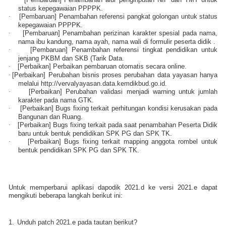
status kepegawaian PPPPK.
·
[Pembaruan] Penambahan referensi pangkat golongan untuk status
kepegawaian PPPPK.
·
[Pembaruan] Penambahan perizinan karakter spesial pada nama,
nama ibu kandung, nama ayah, nama wali di formulir peserta didik .
·
[Pembaruan] Penambahan referensi tingkat pendidikan untuk
jenjang PKBM dan SKB (Tarik Data.
·
[Perbaikan] Perbaikan pembaruan otomatis secara online.
·
[Perbaikan] Perubahan bisnis proses perubahan data yayasan hanya
melalui http://vervalyayasan.data.kemdikbud.go.id.
·
[Perbaikan] Perubahan validasi menjadi warning untuk jumlah
karakter pada nama GTK.
·
[Perbaikan] Bugs fixing terkait perhitungan kondisi kerusakan pada
Bangunan dan Ruang.
·
[Perbaikan] Bugs fixing terkait pada saat penambahan Peserta Didik
baru untuk bentuk pendidikan SPK PG dan SPK TK.
·
[Perbaikan] Bugs fixing terkait mapping anggota rombel untuk
bentuk pendidikan SPK PG dan SPK TK.
Untuk memperbarui aplikasi dapodik 2021.d ke versi 2021.e dapat
mengikuti beberapa langkah berikut ini:
1.
Unduh patch 2021.e pada tautan berikut?