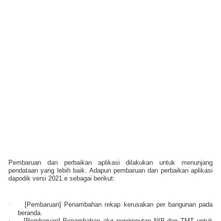
Pembaruan dan perbaikan aplikasi dilakukan untuk menunjang
pendataan yang lebih baik. Adapun pembaruan dan perbaikan aplikasi
dapodik versi 2021.e sebagai berikut:
·
[Pembaruan] Penambahan rekap kerusakan per bangunan pada
beranda.
·
[Pembaruan] Penambahan alur penginputan NIP dan TMT untuk