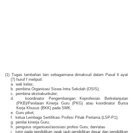
(1)
Tugas tambahan lain sebagaimana dimaksud dalam Pasal 4 ayat
(7) huruf f meliputi:
a.
wali kelas;
b.
pembina Organisasi Siswa Intra Sekolah (OSIS);
c.
pembina ekstrakurikuler;
d.
koordinator Pengembangan Keprofesian Berkelanjutan
(PKB)/Penilaian Kinerja Guru (PKG) atau koordinator Bursa
Kerja Khusus (BKK) pada SMK;
e.
Guru piket;
f.
ketua Lembaga Sertifikasi Profesi Pihak Pertama (LSP-P1);
g.
penilai kinerja Guru;
h.
pengurus organisasi/asosiasi profesi Guru; dan/atau
i.
tutor pada pendidikan jarak jauh pendidikan dasar dan pendidikan