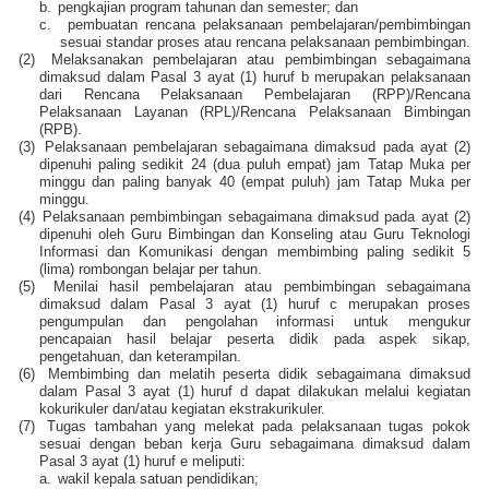
b.
pengkajian program tahunan dan semester; dan
c.
pembuatan rencana pelaksanaan pembelajaran/pembimbingan
sesuai standar proses atau rencana pelaksanaan pembimbingan.
(2)
Melaksanakan pembelajaran atau pembimbingan sebagaimana
dimaksud dalam Pasal 3 ayat (1) huruf b merupakan pelaksanaan
dari Rencana Pelaksanaan Pembelajaran (RPP)/Rencana
Pelaksanaan Layanan (RPL)/Rencana Pelaksanaan Bimbingan
(RPB).
(3)
Pelaksanaan pembelajaran sebagaimana dimaksud pada ayat (2)
dipenuhi paling sedikit 24 (dua puluh empat) jam Tatap Muka per
minggu dan paling banyak 40 (empat puluh) jam Tatap Muka per
minggu.
(4)
Pelaksanaan pembimbingan sebagaimana dimaksud pada ayat (2)
dipenuhi oleh Guru Bimbingan dan Konseling atau Guru Teknologi
Informasi dan Komunikasi dengan membimbing paling sedikit 5
(lima) rombongan belajar per tahun.
(5)
Menilai hasil pembelajaran atau pembimbingan sebagaimana
dimaksud dalam Pasal 3 ayat (1) huruf c merupakan proses
pengumpulan dan pengolahan informasi untuk mengukur
pencapaian hasil belajar peserta didik pada aspek sikap,
pengetahuan, dan keterampilan.
(6)
Membimbing dan melatih peserta didik sebagaimana dimaksud
dalam Pasal 3 ayat (1) huruf d dapat dilakukan melalui kegiatan
kokurikuler dan/atau kegiatan ekstrakurikuler.
(7)
Tugas tambahan yang melekat pada pelaksanaan tugas pokok
sesuai dengan beban kerja Guru sebagaimana dimaksud dalam
Pasal 3 ayat (1) huruf e meliputi:
a.
wakil kepala satuan pendidikan;