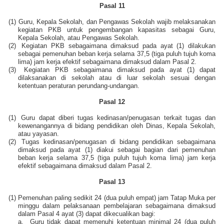
Pasal 11
(1)
Guru, Kepala Sekolah, dan Pengawas Sekolah wajib melaksanakan
kegiatan PKB untuk pengembangan kapasitas sebagai Guru,
Kepala Sekolah, atau Pengawas Sekolah.
(2)
Kegiatan PKB sebagaimana dimaksud pada ayat (1) dilakukan
sebagai pemenuhan beban kerja selama 37,5 (tiga puluh tujuh koma
lima) jam kerja efektif sebagaimana dimaksud dalam Pasal 2.
(3)
Kegiatan PKB sebagaimana dimaksud pada ayat (1) dapat
dilaksanakan di sekolah atau di luar sekolah sesuai dengan
ketentuan peraturan perundang-undangan.
Pasal 12
(1)
Guru dapat diberi tugas kedinasan/penugasan terkait tugas dan
kewenangannya di bidang pendidikan oleh Dinas, Kepala Sekolah,
atau yayasan.
(2)
Tugas kedinasan/penugasan di bidang pendidikan sebagaimana
dimaksud pada ayat (1) diakui sebagai bagian dari pemenuhan
beban kerja selama 37,5 (tiga puluh tujuh koma lima) jam kerja
efektif sebagaimana dimaksud dalam Pasal 2.
Pasal 13
(1)
Pemenuhan paling sedikit 24 (dua puluh empat) jam Tatap Muka per
minggu dalam pelaksanaan pembelajaran sebagaimana dimaksud
dalam Pasal 4 ayat (3) dapat dikecualikan bagi:
a.
Guru tidak dapat memenuhi ketentuan minimal 24 (dua puluh