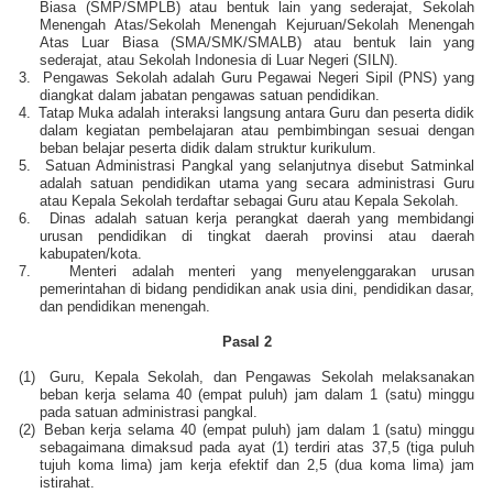
Biasa (SMP/SMPLB) atau bentuk lain yang sederajat, Sekolah
Menengah Atas/Sekolah Menengah Kejuruan/Sekolah Menengah
Atas Luar Biasa (SMA/SMK/SMALB) atau bentuk lain yang
sederajat, atau Sekolah Indonesia di Luar Negeri (SILN).
3.
Pengawas Sekolah adalah Guru Pegawai Negeri Sipil (PNS) yang
diangkat dalam jabatan pengawas satuan pendidikan.
4.
Tatap Muka adalah interaksi langsung antara Guru dan peserta didik
dalam kegiatan pembelajaran atau pembimbingan sesuai dengan
beban belajar peserta didik dalam struktur kurikulum.
5.
Satuan Administrasi Pangkal yang selanjutnya disebut Satminkal
adalah satuan pendidikan utama yang secara administrasi Guru
atau Kepala Sekolah terdaftar sebagai Guru atau Kepala Sekolah.
6.
Dinas adalah satuan kerja perangkat daerah yang membidangi
urusan pendidikan di tingkat daerah provinsi atau daerah
kabupaten/kota.
7.
Menteri adalah menteri yang menyelenggarakan urusan
pemerintahan di bidang pendidikan anak usia dini, pendidikan dasar,
dan pendidikan menengah.
Pasal 2
(1)
Guru, Kepala Sekolah, dan Pengawas Sekolah melaksanakan
beban kerja selama 40 (empat puluh) jam dalam 1 (satu) minggu
pada satuan administrasi pangkal.
(2)
Beban kerja selama 40 (empat puluh) jam dalam 1 (satu) minggu
sebagaimana dimaksud pada ayat (1) terdiri atas 37,5 (tiga puluh
tujuh koma lima) jam kerja efektif dan 2,5 (dua koma lima) jam
istirahat.