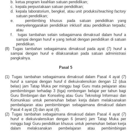
b.
ketua program keahlian satuan pendidikan;
c.
kepala perpustakaan satuan pendidikan;
d.
kepala laboratorium, bengkel, atau unit produksi/
teaching factory
satuan pendidikan;
e.
pembimbing khusus pada satuan pendidikan yang
menyelenggarakan pendidikan inklusif atau pendidikan terpadu;
atau
f.
tugas tambahan selain sebagaimana dimaksud dalam huruf a
sampai dengan huruf e yang terkait dengan pendidikan di satuan
pendidikan.
(8)
Tugas tambahan sebagaimana dimaksud pada ayat (7) huruf a
sampai dengan huruf e dilaksanakan pada satuan administrasi
pangkalnya.
Pasal 5
(1)
Tugas tambahan sebagaimana dimaksud dalam Pasal 4 ayat (7)
huruf a sampai dengan huruf d diekuivalensikan dengan 12 (dua
belas) jam Tatap Muka per minggu bagi Guru mata pelajaran atau
pembimbingan terhadap 3 (tiga) rombongan belajar per tahun bagi
Guru Bimbingan dan Konseling atau Guru Teknologi Informasi dan
Komunikasi untuk pemenuhan beban kerja dalam melaksanakan
pembelajaran atau pembimbingan sebagaimana dimaksud dalam
Pasal 4 ayat (3) dan ayat (4).
(2)
Tugas tambahan sebagaimana dimaksud dalam Pasal 4 ayat (7)
huruf e diekuivalensikan dengan 6 (enam) jam Tatap Muka per
minggu bagi Guru pendidikan khusus untuk pemenuhan beban kerja
dalam melaksanakan pembelajaran atau pembimbingan