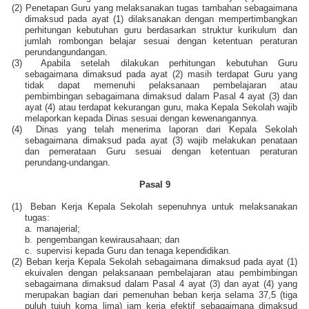
(2)
Penetapan Guru yang melaksanakan tugas tambahan sebagaimana
dimaksud pada ayat (1) dilaksanakan dengan mempertimbangkan
perhitungan kebutuhan guru berdasarkan struktur kurikulum dan
jumlah rombongan belajar sesuai dengan ketentuan peraturan
perundangundangan.
(3)
Apabila setelah dilakukan perhitungan kebutuhan Guru
sebagaimana dimaksud pada ayat (2) masih terdapat Guru yang
tidak dapat memenuhi pelaksanaan pembelajaran atau
pembimbingan sebagaimana dimaksud dalam Pasal 4 ayat (3) dan
ayat (4) atau terdapat kekurangan guru, maka Kepala Sekolah wajib
melaporkan kepada Dinas sesuai dengan kewenangannya.
(4)
Dinas yang telah menerima laporan dari Kepala Sekolah
sebagaimana dimaksud pada ayat (3) wajib melakukan penataan
dan pemerataan Guru sesuai dengan ketentuan peraturan
perundang-undangan.
Pasal 9
(1)
Beban Kerja Kepala Sekolah sepenuhnya untuk melaksanakan
tugas:
a.
manajerial;
b.
pengembangan kewirausahaan; dan
c.
supervisi kepada Guru dan tenaga kependidikan.
(2)
Beban kerja Kepala Sekolah sebagaimana dimaksud pada ayat (1)
ekuivalen dengan pelaksanaan pembelajaran atau pembimbingan
sebagaimana dimaksud dalam Pasal 4 ayat (3) dan ayat (4) yang
merupakan bagian dari pemenuhan beban kerja selama 37,5 (tiga
puluh tujuh koma lima) jam kerja efektif sebagaimana dimaksud