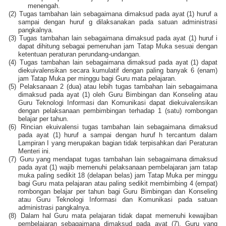
menengah.
(2)
Tugas tambahan lain sebagaimana dimaksud pada ayat (1) huruf a
sampai dengan huruf g dilaksanakan pada satuan administrasi
pangkalnya.
(3)
Tugas tambahan lain sebagaimana dimaksud pada ayat (1) huruf i
dapat dihitung sebagai pemenuhan jam Tatap Muka sesuai dengan
ketentuan peraturan perundang-undangan.
(4)
Tugas tambahan lain sebagaimana dimaksud pada ayat (1) dapat
diekuivalensikan secara kumulatif dengan paling banyak 6 (enam)
jam Tatap Muka per minggu bagi Guru mata pelajaran.
(5)
Pelaksanaan 2 (dua) atau lebih tugas tambahan lain sebagaimana
dimaksud pada ayat (1) oleh Guru Bimbingan dan Konseling atau
Guru Teknologi Informasi dan Komunikasi dapat diekuivalensikan
dengan pelaksanaan pembimbingan terhadap 1 (satu) rombongan
belajar per tahun.
(6)
Rincian ekuivalensi tugas tambahan lain sebagaimana dimaksud
pada ayat (1) huruf a sampai dengan huruf h tercantum dalam
Lampiran I yang merupakan bagian tidak terpisahkan dari Peraturan
Menteri ini.
(7)
Guru yang mendapat tugas tambahan lain sebagaimana dimaksud
pada ayat (1) wajib memenuhi pelaksanaan pembelajaran jam tatap
muka paling sedikit 18 (delapan belas) jam Tatap Muka per minggu
bagi Guru mata pelajaran atau paling sedikit membimbing 4 (empat)
rombongan belajar per tahun bagi Guru Bimbingan dan Konseling
atau Guru Teknologi Informasi dan Komunikasi pada satuan
administrasi pangkalnya.
(8)
Dalam hal Guru mata pelajaran tidak dapat memenuhi kewajiban
pembelajaran sebagaimana dimaksud pada ayat (7), Guru yang