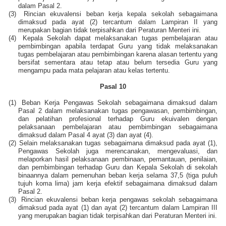
dalam Pasal 2.
(3)
Rincian ekuvalensi beban kerja kepala sekolah sebagaimana
dimaksud pada ayat (2) tercantum dalam Lampiran II yang
merupakan bagian tidak terpisahkan dari Peraturan Menteri ini.
(4)
Kepala Sekolah dapat melaksanakan tugas pembelajaran atau
pembimbingan apabila terdapat Guru yang tidak melaksanakan
tugas pembelajaran atau pembimbingan karena alasan tertentu yang
bersifat sementara atau tetap atau belum tersedia Guru yang
mengampu pada mata pelajaran atau kelas tertentu.
Pasal 10
(1)
Beban Kerja Pengawas Sekolah sebagaimana dimaksud dalam
Pasal 2 dalam melaksanakan tugas pengawasan, pembimbingan,
dan pelatihan profesional terhadap Guru ekuivalen dengan
pelaksanaan pembelajaran atau pembimbingan sebagaimana
dimaksud dalam Pasal 4 ayat (3) dan ayat (4).
(2)
Selain melaksanakan tugas sebagaimana dimaksud pada ayat (1),
Pengawas Sekolah juga merencanakan, mengevaluasi, dan
melaporkan hasil pelaksanaan pembinaan, pemantauan, penilaian,
dan pembimbingan terhadap Guru dan Kepala Sekolah di sekolah
binaannya dalam pemenuhan beban kerja selama 37,5 (tiga puluh
tujuh koma lima) jam kerja efektif sebagaimana dimaksud dalam
Pasal 2.
(3)
Rincian ekuvalensi beban kerja pengawas sekolah sebagaimana
dimaksud pada ayat (1) dan ayat (2) tercantum dalam Lampiran III
yang merupakan bagian tidak terpisahkan dari Peraturan Menteri ini.