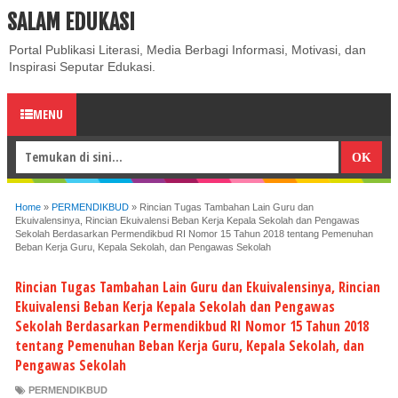
SALAM EDUKASI
ABOUT
CONTACT US
PRIVACY POLICY
DISCLAIMER
Portal Publikasi Literasi, Media Berbagi Informasi, Motivasi, dan
Inspirasi Seputar Edukasi.
MENU
Home
»
PERMENDIKBUD
»
Rincian Tugas Tambahan Lain Guru dan
Ekuivalensinya, Rincian Ekuivalensi Beban Kerja Kepala Sekolah dan Pengawas
Sekolah Berdasarkan Permendikbud RI Nomor 15 Tahun 2018 tentang Pemenuhan
Beban Kerja Guru, Kepala Sekolah, dan Pengawas Sekolah
Rincian Tugas Tambahan Lain Guru dan Ekuivalensinya, Rincian
Ekuivalensi Beban Kerja Kepala Sekolah dan Pengawas
Sekolah Berdasarkan Permendikbud RI Nomor 15 Tahun 2018
tentang Pemenuhan Beban Kerja Guru, Kepala Sekolah, dan
Pengawas Sekolah
PERMENDIKBUD