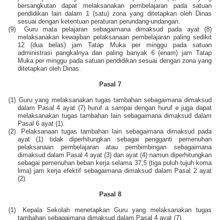
bersangkutan dapat melaksanakan pembelajaran pada satuan
pendidikan lain dalam 1 (satu) zona yang ditetapkan oleh Dinas
sesuai dengan ketentuan peraturan perundang-undangan.
(9)
Guru mata pelajaran sebagaimana dimaksud pada ayat (8)
melaksanakan kewajiban pelaksanaan pembelajaran paling sedikit
12 (dua belas) jam Tatap Muka per minggu pada satuan
administrasi pangkalnya dan paling banyak 6 (enam) jam Tatap
Muka per minggu pada satuan pendidikan sesuai dengan zona yang
ditetapkan oleh Dinas.
Pasal 7
(1)
Guru yang melaksanakan tugas tambahan sebagaimana dimaksud
dalam Pasal 4 ayat (7) huruf a sampai dengan huruf e juga dapat
melaksanakan tugas tambahan lain sebagaimana dimaksud dalam
Pasal 6 ayat (1).
(2)
Pelaksanaan tugas tambahan lain sebagaimana dimaksud pada
ayat (1) tidak diperhitungkan sebagai pengganti pemenuhan
pelaksanaan pembelajaran atau pembimbingan sebagaimana
dimaksud dalam Pasal 4 ayat (3) dan ayat (4) namun diperhitungkan
sebagai pemenuhan beban kerja selama 37,5 (tiga puluh tujuh koma
lima) jam kerja efektif sebagaimana dimaksud dalam Pasal 2 ayat
(2).
Pasal 8
(1)
Kepala Sekolah menetapkan Guru yang melaksanakan tugas
tambahan sebagaimana dimaksud dalam Pasal 4 ayat (7).