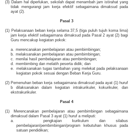
(3)
Dalam hal diperlukan, sekolah dapat menambah jam istirahat yang
tidak mengurangi jam kerja efektif sebagaimana dimaksud pada
ayat (2).
Pasal 3
(1)
Pelaksanaan beban kerja selama 37,5 (tiga puluh tujuh koma lima)
jam kerja efektif sebagaimana dimaksud pada Pasal 2 ayat (2) bagi
Guru mencakup kegiatan pokok:
a.
merencanakan pembelajaran atau pembimbingan;
b.
melaksanakan pembelajaran atau pembimbingan;
c.
menilai hasil pembelajaran atau pembimbingan;
d.
membimbing dan melatih peserta didik; dan
e.
melaksanakan tugas tambahan yang melekat pada pelaksanaan
kegiatan pokok sesuai dengan Beban Kerja Guru.
(2)
Pemenuhan beban kerja sebagaimana dimaksud pada ayat (1) huruf
b dilaksanakan dalam kegiatan intrakurikuler, kokurikuler, dan
ekstrakurikuler.
Pasal 4
(1)
Merencanakan pembelajaran atau pembimbingan sebagaimana
dimaksud dalam Pasal 3 ayat (1) huruf a meliputi:
a.
pengkajian kurikulum dan silabus
pembelajaran/pembimbingan/program kebutuhan khusus pada
satuan pendidikan;