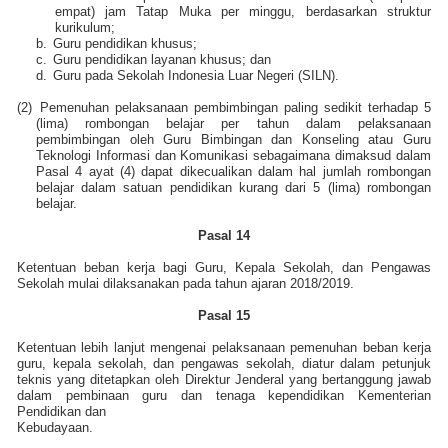
empat) jam Tatap Muka per minggu, berdasarkan struktur
kurikulum;
b.
Guru pendidikan khusus;
c.
Guru pendidikan layanan khusus; dan
d.
Guru pada Sekolah Indonesia Luar Negeri (SILN).
(2)
Pemenuhan pelaksanaan pembimbingan paling sedikit terhadap 5
(lima) rombongan belajar per tahun dalam pelaksanaan
pembimbingan oleh Guru Bimbingan dan Konseling atau Guru
Teknologi Informasi dan Komunikasi sebagaimana dimaksud dalam
Pasal 4 ayat (4) dapat dikecualikan dalam hal jumlah rombongan
belajar dalam satuan pendidikan kurang dari 5 (lima) rombongan
belajar.
Pasal 14
Ketentuan beban kerja bagi Guru, Kepala Sekolah, dan Pengawas
Sekolah mulai dilaksanakan pada tahun ajaran 2018/2019.
Pasal 15
Ketentuan lebih lanjut mengenai pelaksanaan pemenuhan beban kerja
guru, kepala sekolah, dan pengawas sekolah, diatur dalam petunjuk
teknis yang ditetapkan oleh Direktur Jenderal yang bertanggung jawab
dalam pembinaan guru dan tenaga kependidikan Kementerian
Pendidikan dan
Kebudayaan.