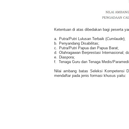
Ketentuan di atas dibedakan bagi peserta y
a.
Putra/Putri Lulusan Terbaik (
Cumlaude
);
b.
Penyandang Disabilitas;
c.
Putra/Putri Papua dan Papua Barat;
d.
Olahragawan Berprestasi Internasional; d
e.
Diaspora;
f.
Tenaga Guru dan Tenaga Medis/Paramedis 
Nilai ambang batas Seleksi Kompetensi D
mendaftar pada jenis formasi khusus yaitu: