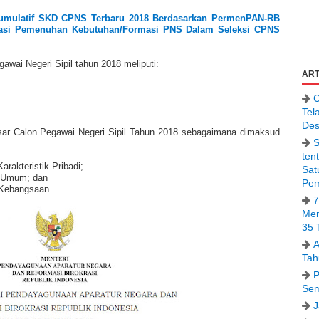
Kumulatif SKD CPNS Terbaru 2018 Berdasarkan PermenPAN-RB
sasi Pemenuhan Kebutuhan/Formasi PNS Dalam Seleksi CPNS
wai Negeri Sipil tahun 2018 meliputi:
ART
C
Tel
Des
sar Calon Pegawai Negeri Sipil Tahun 2018 sebagaimana dimaksud
S
ten
arakteristik Pribadi;
Sat
ia Umum; dan
Pem
 Kebangsaan.
7
Men
35 
A
Tah
P
Sem
J