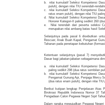
b.
nilai kumulatif Seleksi Kompetensi Das
puluh), dengan nilai TIU serendah-rendahn
c.
nilai kumulatif Seleksi Kompetensi Das
ratus enam puluh), dengan nilai TIU palin
d.
Nilai kumulatif Seleksi Kompetensi Da
Honorer Kategori-II paling sedikit 260 (du
e.
Nilai terendah dari peserta seleksi C
merupakan nilai ambang batas hasil Sele
Selanjutnya pada pasal 6 disebutkan untuk
Rescuer, Anak Buah Kapal, Pengamat Gunu
Tahanan pada penetapan kebutuhan (formasi
Ketentuan selanjutnya (pasal 7) menyebu
Dasar bagi jabatan-jabatan sebagaimana dim
a.
nilai kumulatif Seleksi Kompetensi Das
paling sedikit 298 (dua ratus sembilan pu
b.
nilai kumulatif Seleksi Kompetensi Das
Pengamat Gunung Api, Penjaga Mercu Sua
(dua ratus enam puluh), dengan nilai TIU p
Berikut kutipan lengkap Penjelasan Atas 
Birokrasi Republik Indonesia Nomor 37 T
Pengadaan Calon Pegawai Negeri Sipil Tahu
Dalam rangka mewujudkan Pegawai Negeri Si