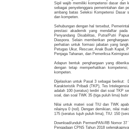
Sipil wajib memiliki kompetensi dasar dan
sebagai penyelenggara pemerintahan dan pel
ambang batas Seleksi Kompetensi Dasar su
dan kompeten.
Sehubungan dengan hal tersebut, Pemerint
prestasi akademik yang mendaftar pada j
Penyandang Disabilitas, Putra/Putri Papu
Diaspora. Selain memberikan penghargaan 
perhatian untuk formasi jabatan yang langka
Petugas Ukur, Rescuer, Anak Buah Kapal, 
Penjaga Tahanan, dan Pemeriksa Keimigrasi
Adapun bentuk penghargaan yang diberikan 
dengan tetap memperhatikan kompetensi,
kompeten.
Dijelaskan untuk Pasal 3 sebagai berikut:
Karakteristik Pribadi (TKP), Tes Intelege
adalah 100 (seratus) terdiri dari soal TKP se
soal, dan soal TWK 35 (tiga puluh lima) butir
Nilai untuk materi soal TIU dan TWK apabi
nilainya 0 (nol). Dengan demikian, nilai mak
175 (seratus tujuh puluh lima), TIU: 150 (ser
Download/unduh PermenPAN-RB Nomor 37 Ta
Pengadaan CPNS Tahun 2018 selengkapnya sil