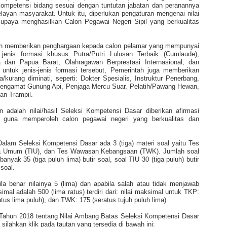
 kompetensi bidang sesuai dengan tuntutan jabatan dan peranannya
ayan masyarakat. Untuk itu, diperlukan pengaturan mengenai nilai
paya menghasilkan Calon Pegawai Negeri Sipil yang berkualitas
ah memberikan penghargaan kepada calon pelamar yang mempunyai
enis formasi khusus Putra/Putri Lulusan Terbaik (Cumlaude),
a dan Papua Barat, Olahragawan Berprestasi Internasional, dan
untuk jenis-jenis formasi tersebut, Pemerintah juga memberikan
/kurang diminati, seperti: Dokter Spesialis, Instruktur Penerbang,
Pengamat Gunung Api, Penjaga Mercu Suar, Pelatih/Pawang Hewan,
an Trampil.
adalah nilai/hasil Seleksi Kompetensi Dasar diberikan afirmasi
 guna memperoleh calon pegawai negeri yang berkualitas dan
Dalam Seleksi Kompetensi Dasar ada 3 (tiga) materi soal yaitu Tes
nsia Umum (TIU), dan Tes Wawasan Kebangsaan (TWK). Jumlah soal
banyak 35 (tiga puluh lima) butir soal, soal TIU 30 (tiga puluh) butir
 soal.
la benar nilainya 5 (lima) dan apabila salah atau tidak menjawab
simal adalah 500 (lima ratus) terdiri dari: nilai maksimal untuk TKP:
atus lima puluh), dan TWK: 175 (seratus tujuh puluh lima).
hun 2018 tentang Nilai Ambang Batas Seleksi Kompetensi Dasar
ahkan klik pada tautan yang tersedia di bawah ini: