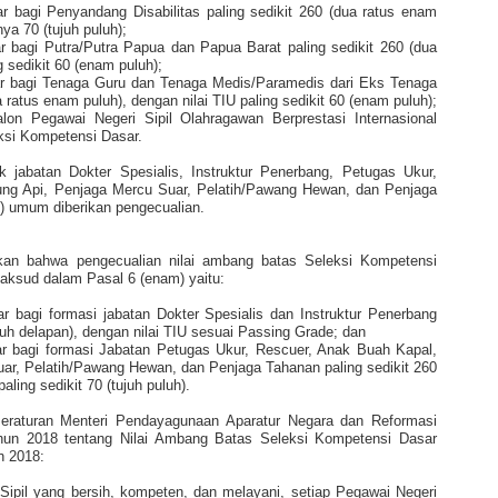
ar bagi Penyandang Disabilitas paling sedikit 260 (dua ratus enam
ya 70 (tujuh puluh);
ar bagi Putra/Putra Papua dan Papua Barat paling sedikit 260 (dua
g sedikit 60 (enam puluh);
sar bagi Tenaga Guru dan Tenaga Medis/Paramedis dari Eks Tenaga
a ratus enam puluh), dengan nilai TIU paling sedikit 60 (enam puluh);
alon Pegawai Negeri Sipil Olahragawan Berprestasi Internasional
ksi Kompetensi Dasar.
 jabatan Dokter Spesialis, Instruktur Penerbang, Petugas Ukur,
ng Api, Penjaga Mercu Suar, Pelatih/Pawang Hewan, dan Penjaga
) umum diberikan pengecualian.
tkan bahwa pengecualian nilai ambang batas Seleksi Kompetensi
aksud dalam Pasal 6 (enam) yaitu:
ar bagi formasi jabatan Dokter Spesialis dan Instruktur Penerbang
luh delapan), dengan nilai TIU sesuai Passing Grade; dan
ar bagi formasi Jabatan Petugas Ukur, Rescuer, Anak Buah Kapal,
r, Pelatih/Pawang Hewan, dan Penjaga Tahanan paling sedikit 260
aling sedikit 70 (tujuh puluh).
Peraturan Menteri Pendayagunaan Aparatur Negara dan Reformasi
ahun 2018 tentang Nilai Ambang Batas Seleksi Kompetensi Dasar
n 2018:
pil yang bersih, kompeten, dan melayani, setiap Pegawai Negeri