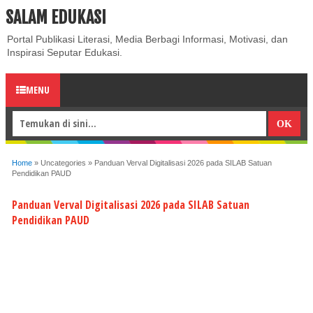
SALAM EDUKASI
ABOUT
CONTACT US
PRIVACY POLICY
DISCLAIMER
Portal Publikasi Literasi, Media Berbagi Informasi, Motivasi, dan
Inspirasi Seputar Edukasi.
MENU
Home
»
Uncategories
»
Panduan Verval Digitalisasi 2026 pada SILAB Satuan
Pendidikan PAUD
Panduan Verval Digitalisasi 2026 pada SILAB Satuan
Pendidikan PAUD