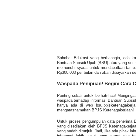
Sahabat Edukasi yang berbahagia, ada ka
Bantuan Subsidi Upah (BSU) atau yang serin
memenuhi syarat untuk mendapatkan tambah
Rp300.000 per bulan dan akan dibayarkan sek
Waspada Penipuan! Begini Cara 
Penting sekali untuk berhati-hati! Menging
waspada terhadap informasi Bantuan Subsidi
hanya ada di web bsu.bpjsketenagakerj
mengatasnamakan BPJS Ketenagakerjaan!
Untuk proses pengumpulan data penerima B
yang disediakan oleh BPJS Ketenagakerjaan
yang sudah ditunjuk. Jadi, jika ada pihak la
informasi lebih lanjut yang akurat dan 