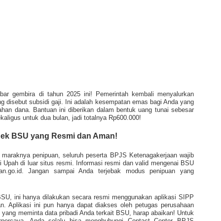
bar gembira di tahun 2025 ini! Pemerintah kembali menyalurkan
g disebut subsidi gaji. Ini adalah kesempatan emas bagi Anda yang
an dana. Bantuan ini diberikan dalam bentuk uang tunai sebesar
aligus untuk dua bulan, jadi totalnya Rp600.000!
Cek BSU yang Resmi dan Aman!
at maraknya penipuan, seluruh peserta BPJS Ketenagakerjaan wajib
 Upah di luar situs resmi. Informasi resmi dan valid mengenai BSU
aan.go.id. Jangan sampai Anda terjebak modus penipuan yang
SU, ini hanya dilakukan secara resmi menggunakan aplikasi SIPP
. Aplikasi ini pun hanya dapat diakses oleh petugas perusahaan
in yang meminta data pribadi Anda terkait BSU, harap abaikan! Untuk
terpercaya, Anda selalu bisa menghubungi Contact Center BPJS