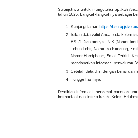
Selanjutnya untuk mengetahui apakah And
tahun 2025, Langkah-langkahnya sebagai ber
Kunjungi laman
https://bsu.bpjsketen
Isikan data valid Anda pada kolom i
BSU? Diantaranya : NIK (Nomor Ind
Tahun Lahir, Nama Ibu Kandung, Ket
Nomor Handphone, Email Terkini, Ket
mendapatkan informasi penyaluran B
Setelah data diisi dengan benar dan l
Tunggu hasilnya.
Demikian informasi mengenai panduan unt
bermanfaat dan terima kasih. Salam Edukasi