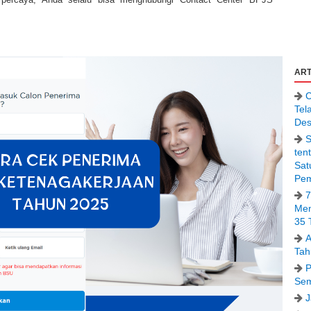
ART
C
Tel
Des
S
ten
Sat
Pem
7
Men
35 
A
Tah
P
Sem
J