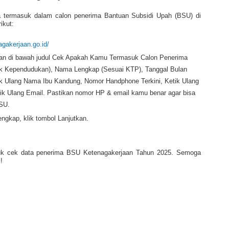
a termasuk dalam calon penerima Bantuan Subsidi Upah (BSU) di
ikut:
agakerjaan.go.id/
sian di bawah judul Cek Apakah Kamu Termasuk Calon Penerima
uk Kependudukan), Nama Lengkap (Sesuai KTP), Tanggal Bulan
ik Ulang Nama Ibu Kandung, Nomor Handphone Terkini, Ketik Ulang
ik Ulang Email. Pastikan nomor HP & email kamu benar agar bisa
SU.
engkap, klik tombol Lanjutkan.
uk cek data penerima BSU Ketenagakerjaan Tahun 2025. Semoga
!