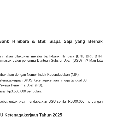
 Bank Himbara & BSI: Siapa Saja yang Berhak
ni akan dilakukan melalui bank-bank Himbara (BNI, BRI, BTN,
ermasuk calon penerima Bantuan Subsidi Upah (BSU) ini? Mari kita
dibuktikan dengan Nomor Induk Kependudukan (NIK).
 ketenagakerjaan BPJS Ketenagakerjaan hingga tanggal 30
 Pekerja Penerima Upah (PU).
esar Rp3.500.000 per bulan.
rsebut untuk bisa mendapatkan BSU senilai Rp600.000 ini. Jangan
SU Ketenagakerjaan Tahun 2025