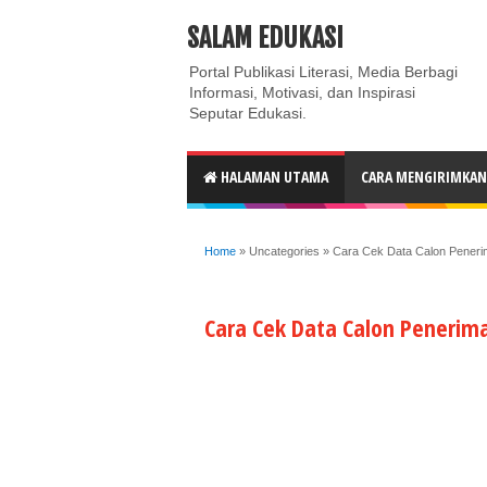
ABOUT
CONTACT US
PRIVACY POLICY
DISC
SALAM EDUKASI
Portal Publikasi Literasi, Media Berbagi
Informasi, Motivasi, dan Inspirasi
Seputar Edukasi.
HALAMAN UTAMA
CARA MENGIRIMKAN 
Home
»
Uncategories
»
Cara Cek Data Calon Pener
Cara Cek Data Calon Penerim