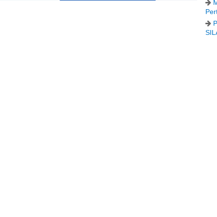
M
Per
P
SIL