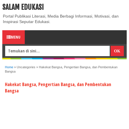
SALAM EDUKASI
ABOUT
CONTACT US
PRIVACY POLICY
DISCLAIMER
Portal Publikasi Literasi, Media Berbagi Informasi, Motivasi, dan
Inspirasi Seputar Edukasi.
MENU
Home
»
Uncategories
»
Hakekat Bangsa, Pengertian Bangsa, dan Pembentukan
Bangsa
Hakekat Bangsa, Pengertian Bangsa, dan Pembentukan
Bangsa