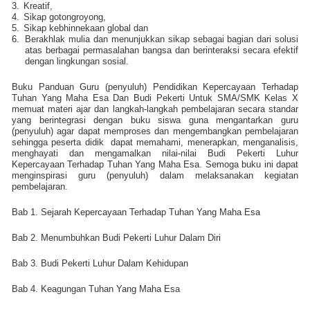
3.
Kreatif,
4.
Sikap gotongroyong,
5.
Sikap kebhinnekaan global dan
6.
Berakhlak mulia dan menunjukkan sikap sebagai bagian dari solusi
atas berbagai permasalahan bangsa dan berinteraksi secara efektif
dengan lingkungan sosial.
Buku Panduan Guru (penyuluh) Pendidikan Kepercayaan Terhadap
Tuhan Yang Maha Esa Dan Budi Pekerti Untuk SMA/SMK Kelas X
memuat materi ajar dan langkah-langkah pembelajaran secara standar
yang berintegrasi dengan buku siswa guna mengantarkan guru
(penyuluh) agar dapat memproses dan mengembangkan pembelajaran
sehingga peserta didik
dapat memahami, menerapkan, menganalisis,
menghayati dan mengamalkan nilai-nilai Budi Pekerti Luhur
Kepercayaan Terhadap Tuhan Yang Maha Esa. Semoga buku ini dapat
menginspirasi guru (penyuluh) dalam melaksanakan kegiatan
pembelajaran.
Bab 1. Sejarah Kepercayaan Terhadap Tuhan Yang Maha Esa
Bab 2. Menumbuhkan Budi Pekerti Luhur Dalam Diri
Bab 3. Budi Pekerti Luhur Dalam Kehidupan
Bab 4. Keagungan Tuhan Yang Maha Esa