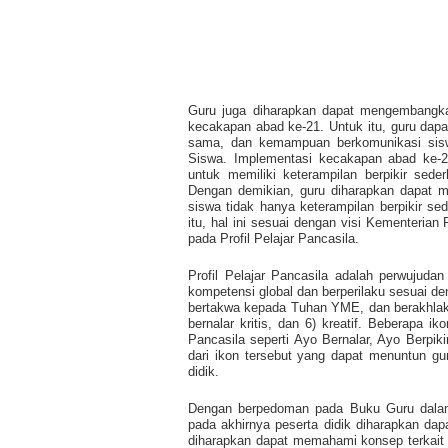
Guru juga diharapkan dapat mengembangk
kecakapan abad ke-21. Untuk itu, guru dapat
sama, dan kemampuan berkomunikasi sisw
Siswa. Implementasi kecakapan abad ke-2
untuk memiliki keterampilan berpikir sede
Dengan demikian, guru diharapkan dapat m
siswa tidak hanya keterampilan berpikir sede
itu, hal ini sesuai dengan visi Kementeri
pada Profil Pelajar Pancasila.
Profil Pelajar Pancasila adalah perwujudan
kompetensi global dan berperilaku sesuai den
bertakwa kepada Tuhan YME, dan berakhlak mu
bernalar kritis, dan 6) kreatif. Beberapa i
Pancasila seperti Ayo Bernalar, Ayo Berpiki
dari ikon tersebut yang dapat menuntun gur
didik.
Dengan berpedoman pada Buku Guru dalam
pada akhirnya peserta didik diharapkan da
diharapkan dapat memahami konsep terkait e