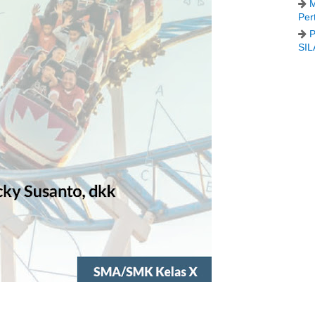
M
Per
P
SIL