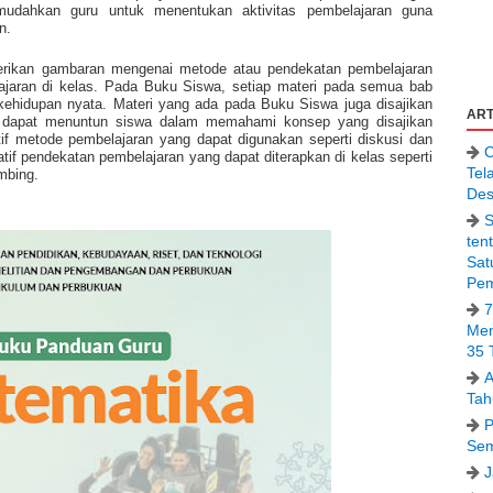
udahkan guru untuk menentukan aktivitas pembelajaran guna
n.
rikan gambaran mengenai metode atau pendekatan pembelajaran
ajaran di kelas. Pada Buku Siswa, setiap materi pada semua bab
 kehidupan nyata. Materi yang ada pada Buku Siswa juga disajikan
ART
g dapat menuntun siswa dalam memahami konsep yang disajikan
tif metode pembelajaran yang dapat digunakan seperti diskusi dan
C
rnatif pendekatan pembelajaran yang dapat diterapkan di kelas seperti
Tel
mbing.
Des
S
ten
Sat
Pem
7
Men
35 
A
Tah
P
Sem
J