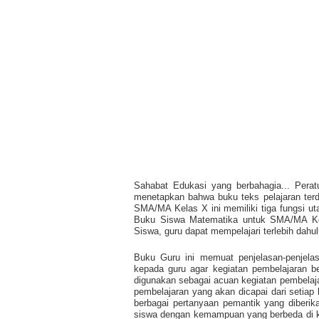
Sahabat Edukasi yang berbahagia... Pera
menetapkan bahwa buku teks pelajaran ter
SMA/MA Kelas X ini memiliki tiga fungsi u
Buku Siswa Matematika untuk SMA/MA Ke
Siswa, guru dapat mempelajari terlebih dah
Buku Guru ini memuat penjelasan-penjela
kepada guru agar kegiatan pembelajaran b
digunakan sebagai acuan kegiatan pembelaja
pembelajaran yang akan dicapai dari setiap 
berbagai pertanyaan pemantik yang diberika
siswa dengan kemampuan yang berbeda di kela