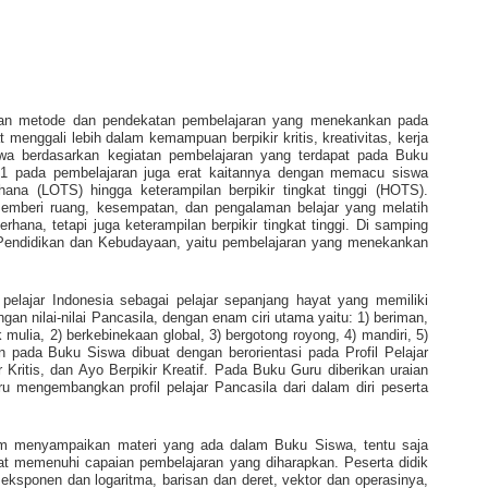
an metode dan pendekatan pembelajaran yang menekankan pada
 menggali lebih dalam kemampuan berpikir kritis, kreativitas, kerja
a berdasarkan kegiatan pembelajaran yang terdapat pada Buku
1 pada pembelajaran juga erat kaitannya dengan memacu siswa
rhana (LOTS) hingga keterampilan berpikir tingkat tinggi (HOTS).
emberi ruang, kesempatan, dan pengalaman belajar yang melatih
rhana, tetapi juga keterampilan berpikir tingkat tinggi. Di samping
an Pendidikan dan Kebudayaan, yaitu pembelajaran yang menekankan
 pelajar Indonesia sebagai pelajar sepanjang hayat yang memiliki
gan nilai-nilai Pancasila, dengan enam ciri utama yaitu: 1) beriman,
lia, 2) berkebinekaan global, 3) bergotong royong, 4) mandiri, 5)
kon pada Buku Siswa dibuat dengan berorientasi pada Profil Pelajar
r Kritis, dan Ayo Berpikir Kreatif. Pada Buku Guru diberikan uraian
u mengembangkan profil pelajar Pancasila dari dalam diri peserta
 menyampaikan materi yang ada dalam Buku Siswa, tentu saja
pat memenuhi capaian pembelajaran yang diharapkan. Peserta didik
ksponen dan logaritma, barisan dan deret, vektor dan operasinya,