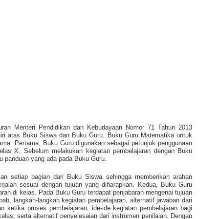
turan Menteri Pendidikan dan Kebudayaan Nomor 71 Tahun 2013
diri atas Buku Siswa dan Buku Guru. Buku Guru Matematika untuk
tama. Pertama, Buku Guru digunakan sebagai petunjuk penggunaan
las X. Sebelum melakukan kegiatan pembelajaran dengan Buku
ulu panduan yang ada pada Buku Guru.
san setiap bagian dari Buku Siswa sehingga memberikan arahan
erjalan sesuai dengan tujuan yang diharapkan. Kedua, Buku Guru
ran di kelas. Pada Buku Guru terdapat penjabaran mengenai tujuan
bab, langkah-langkah kegiatan pembelajaran, alternatif jawaban dari
n ketika proses pembelajaran, ide-ide kegiatan pembelajaran bagi
s, serta alternatif penyelesaian dari instrumen penilaian. Dengan