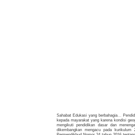
Sahabat Edukasi yang berbahagia… Pendidik
kepada mayarakat yang karena kondisi geog
mengikuti pendidikan dasar dan menengah
dikembangkan mengacu pada kurikulum 2
Permendikbud Nomor 24 tahun 2016 tentang