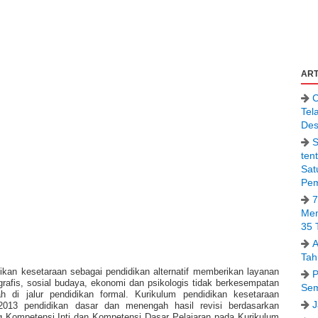
ART
C
Tel
Des
S
ten
Sat
Pem
7
Men
35 
A
Tah
an kesetaraan sebagai pendidikan alternatif memberikan layanan
P
rafis, sosial budaya, ekonomi dan psikologis tidak berkesempatan
Sem
 di jalur pendidikan formal. Kurikulum pendidikan kesetaraan
J
013 pendidikan dasar dan menengah hasil revisi berdasarkan
 Kompetensi Inti dan Kompetensi Dasar Pelajaran pada Kurikulum