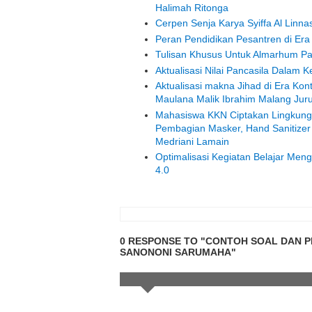
Halimah Ritonga
Cerpen Senja Karya Syiffa Al Linna
Peran Pendidikan Pesantren di Er
Tulisan Khusus Untuk Almarhum Pap
Aktualisasi Nilai Pancasila Dalam 
Aktualisasi makna Jihad di Era K
Maulana Malik Ibrahim Malang Jur
Mahasiswa KKN Ciptakan Lingkunga
Pembagian Masker, Hand Sanitizer 
Medriani Lamain
Optimalisasi Kegiatan Belajar Meng
4.0
0 RESPONSE TO "CONTOH SOAL DAN 
SANONONI SARUMAHA"