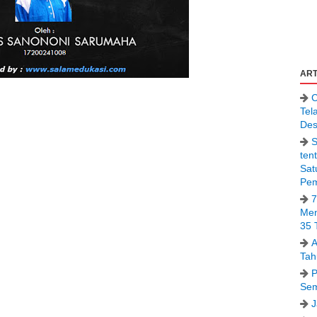
ART
C
Tel
Des
S
ten
Sat
Pem
7
Men
35 
A
Tah
P
Sem
J