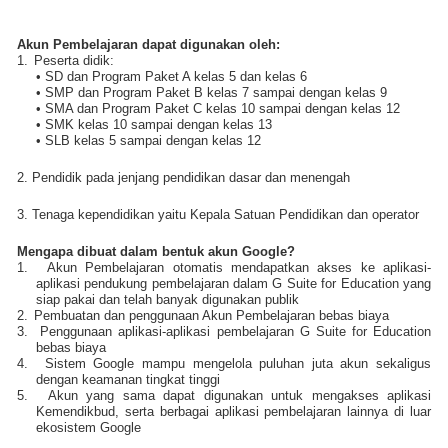
Akun Pembelajaran dapat digunakan oleh:
1.
Peserta didik:
•
SD dan Program Paket A kelas 5 dan kelas 6
•
SMP dan Program Paket B kelas 7 sampai dengan kelas 9
•
SMA dan Program Paket C kelas 10 sampai dengan kelas 12
•
SMK kelas 10 sampai dengan kelas 13
•
SLB kelas 5 sampai dengan kelas 12
2. Pendidik pada jenjang pendidikan dasar dan menengah
3. Tenaga kependidikan yaitu Kepala Satuan Pendidikan dan operator
Mengapa dibuat dalam bentuk akun Google?
1.
Akun Pembelajaran otomatis mendapatkan akses ke aplikasi-
aplikasi pendukung pembelajaran dalam G Suite for Education yang
siap pakai dan telah banyak digunakan publik
2.
Pembuatan dan penggunaan Akun Pembelajaran bebas biaya
3.
Penggunaan aplikasi-aplikasi pembelajaran G Suite for Education
bebas biaya
4.
Sistem Google mampu mengelola puluhan juta akun sekaligus
dengan keamanan tingkat tinggi
5.
Akun yang sama dapat digunakan untuk mengakses aplikasi
Kemendikbud, serta berbagai aplikasi pembelajaran lainnya di luar
ekosistem Google