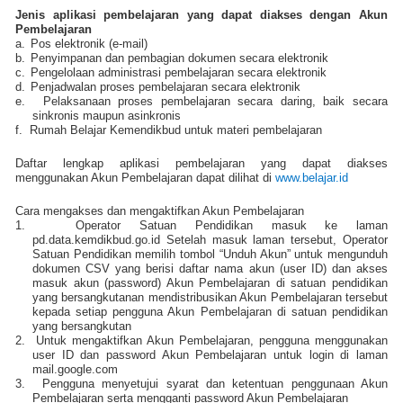
Jenis aplikasi pembelajaran yang dapat diakses dengan Akun
Pembelajaran
a.
Pos elektronik (e-mail)
b.
Penyimpanan dan pembagian dokumen secara elektronik
c.
Pengelolaan administrasi pembelajaran secara elektronik
d.
Penjadwalan proses pembelajaran secara elektronik
e.
Pelaksanaan proses pembelajaran secara daring, baik secara
sinkronis maupun asinkronis
f.
Rumah Belajar Kemendikbud untuk materi pembelajaran
Daftar lengkap aplikasi pembelajaran yang dapat diakses
menggunakan Akun Pembelajaran dapat dilihat di
www.belajar.id
Cara mengakses dan mengaktifkan Akun Pembelajaran
1.
Operator Satuan Pendidikan masuk ke laman
pd.data.kemdikbud.go.id Setelah masuk laman tersebut, Operator
Satuan Pendidikan memilih tombol “Unduh Akun” untuk mengunduh
dokumen CSV yang berisi daftar nama akun (user ID) dan akses
masuk akun (password) Akun Pembelajaran di satuan pendidikan
yang bersangkutanan mendistribusikan Akun Pembelajaran tersebut
kepada setiap pengguna Akun Pembelajaran di satuan pendidikan
yang bersangkutan
2.
Untuk mengaktifkan Akun Pembelajaran, pengguna menggunakan
user ID dan password Akun Pembelajaran untuk login di laman
mail.google.com
3.
Pengguna menyetujui syarat dan ketentuan penggunaan Akun
Pembelajaran serta mengganti password Akun Pembelajaran