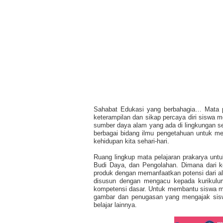
Sahabat Edukasi yang berbahagia… Mata p
keterampilan dan sikap percaya diri siswa m
sumber daya alam yang ada di lingkungan se
berbagai bidang ilmu pengetahuan untuk m
kehidupan kita sehari-hari.
Ruang lingkup mata pelajaran prakarya unt
Budi Daya, dan Pengolahan. Dimana dari 
produk dengan memanfaatkan potensi dari ala
disusun dengan mengacu kepada kurikulum
kompetensi dasar. Untuk membantu siswa m
gambar dan penugasan yang mengajak sisw
belajar lainnya.