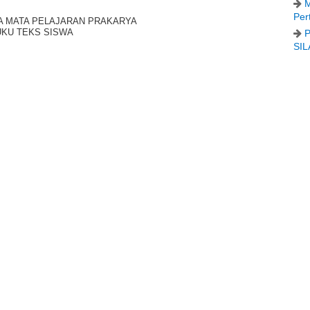
M
Per
DA MATA PELAJARAN PRAKARYA
UKU TEKS SISWA
P
SIL