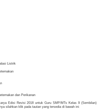
lasi Listrik
eternakan
an
eternakan dan Perikanan
arya Edisi Revisi 2018 untuk Guru SMP/MTs Kelas 9 (Sembilan)
a silahkan klik pada tautan yang tersedia di bawah ini: