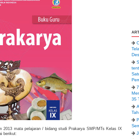
ART
C
Tel
Des
S
ten
Sat
Pem
7
Men
35 
A
Tah
P
Sem
um 2013 mata pelajaran / bidang studi Prakarya SMP/MTs Kelas IX
J
i berikut: