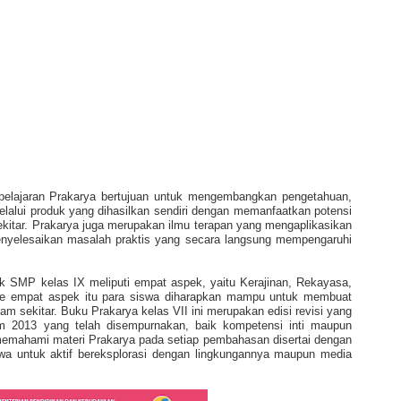
elajaran Prakarya bertujuan untuk mengembangkan pengetahuan,
elalui produk yang dihasilkan sendiri dengan memanfaatkan potensi
kitar. Prakarya juga merupakan ilmu terapan yang mengaplikasikan
enyelesaikan masalah praktis yang secara langsung mempengaruhi
uk SMP kelas IX meliputi empat aspek, yaitu Kerajinan, Rekayasa,
ke empat aspek itu para siswa diharapkan mampu untuk membuat
m sekitar. Buku Prakarya kelas VII ini merupakan edisi revisi yang
 2013 yang telah disempurnakan, baik kompetensi inti maupun
emahami materi Prakarya pada setiap pembahasan disertai dengan
a untuk aktif bereksplorasi dengan lingkungannya maupun media