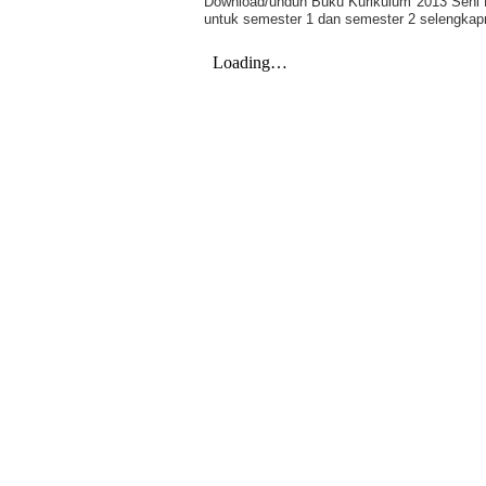
Download/unduh Buku Kurikulum 2013 Seni 
untuk semester 1 dan semester 2 selengkapny