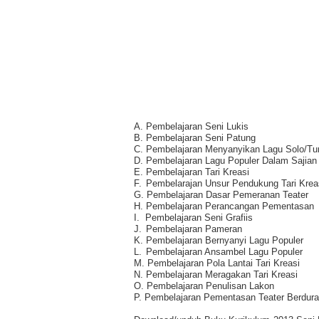
A.
Pembelajaran Seni Lukis
B.
Pembelajaran Seni Patung
C.
Pembelajaran Menyanyikan Lagu Solo/Tu
D.
Pembelajaran Lagu Populer Dalam Sajian
E.
Pembelajaran Tari Kreasi
F.
Pembelarajan Unsur Pendukung Tari Krea
G.
Pembelajaran Dasar Pemeranan Teater
H.
Pembelajaran Perancangan Pementasan
I.
Pembelajaran Seni Grafiis
J.
Pembelajaran Pameran
K.
Pembelajaran Bernyanyi Lagu Populer
L.
Pembelajaran Ansambel Lagu Populer
M.
Pembelajaran Pola Lantai Tari Kreasi
N.
Pembelajaran Meragakan Tari Kreasi
O.
Pembelajaran Penulisan Lakon
P.
Pembelajaran Pementasan Teater Berdura