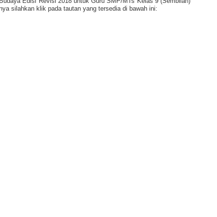
Budaya Edisi Revisi 2018 untuk Guru SMP/MTs Kelas 9 (Sembilan)
a silahkan klik pada tautan yang tersedia di bawah ini: