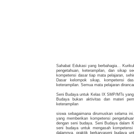
Sahabat Edukasi yang berbahagia… Kurikul
pengetahuan, keterampilan, dan sikap s
kompetensi dasar tiap mata pelajaran, seh
Dasar kelompok sikap, kompetensi da
keterampilan. Semua mata pelajaran diranca
Seni Budaya untuk Kelas IX SMP/MTs yang di
Budaya bukan aktivitas dan materi pem
keterampilan
siswa sebagaimana dirumuskan selama ini.
yang memberikan kompetensi pengetahuan 
dengan seni budaya. Seni Budaya dalam K
seni budaya untuk mengasah kompetensi p
dalamnya, praktik berkaryaseni budaya u