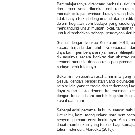
Pembelajarannya dirancang berbasis aktivita
dan teater yang diangkat dari tema-tema
mencakup kajian warisan budaya yang bukan 
tidak hanya terkait dengan studi dan praktik
dalam kegiatan seni budaya yang diseleng
mengandung unsur muatan lokal, tambahan mat
untuk ditambahkan sebagai pengayaan dari b
Sesuai dengan konsep Kurikulum 2013, bu
secara terpadu dan utuh. Keterpaduan da
diajarkan, pembelajarannya harus dilanj
dikuasainya secara konkret dan abstrak da
sebagai manusia dengan rasa penghargaan y
budaya bentuk lainnya.
Buku ini menjabarkan usaha minimal yang h
Sesuai dengan pendekatan yang digunakan 
belajar lain yang tersedia dan terbentang l
daya serap siswa dengan ketersediaan ke
dengan kreasi dalam bentuk kegiatan-kegia
sosial dan alam.
Sebagai edisi pertama, buku ini sangat terb
Untuk itu, kami mengundang para pem baca 
penyem purnaan edisi berikutnya. Atas kon
dapat memberikan yang terbaik bagi kemaju
tahun Indonesia Merdeka (2045).