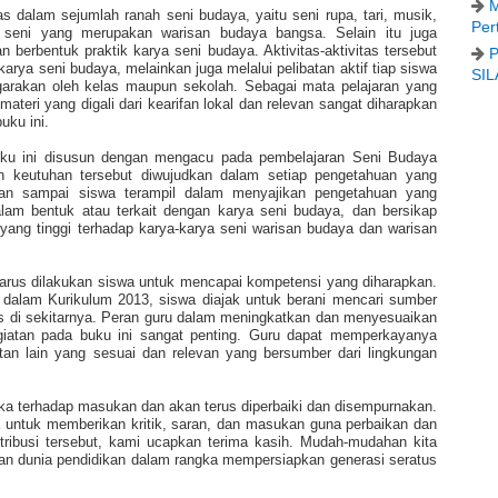
M
s dalam sejumlah ranah seni budaya, yaitu seni rupa, tari, musik,
Per
 seni yang merupakan warisan budaya bangsa. Selain itu juga
berbentuk praktik karya seni budaya. Aktivitas-aktivitas tersebut
P
 karya seni budaya, melainkan juga melalui pelibatan aktif tiap siswa
SIL
garakan oleh kelas maupun sekolah. Sebagai mata pelajaran yang
eri yang digali dari kearifan lokal dan relevan sangat diharapkan
uku ini.
ku ini disusun dengan mengacu pada pembelajaran Seni Budaya
n keutuhan tersebut diwujudkan dalam setiap pengetahuan yang
utkan sampai siswa terampil dalam menyajikan pengetahuan yang
lam bentuk atau terkait dengan karya seni budaya, dan bersikap
ang tinggi terhadap karya-karya seni warisan budaya dan warisan
arus dilakukan siswa untuk mencapai kompetensi yang diharapkan.
dalam Kurikulum 2013, siswa diajak untuk berani mencari sumber
uas di sekitarnya. Peran guru dalam meningkatkan dan menyesuaikan
giatan pada buku ini sangat penting. Guru dapat memperkayanya
tan lain yang sesuai dan relevan yang bersumber dari lingkungan
uka terhadap masukan dan akan terus diperbaiki dan disempurnakan.
untuk memberikan kritik, saran, dan masukan guna perbaikan dan
tribusi tersebut, kami ucapkan terima kasih. Mudah-mudahan kita
an dunia pendidikan dalam rangka mempersiapkan generasi seratus