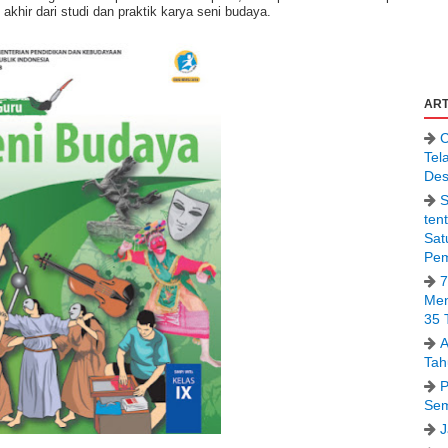
akhir dari studi dan praktik karya seni budaya.
ART
C
Tel
Des
S
ten
Sat
Pem
7
Men
35 
A
Tah
P
Sem
J