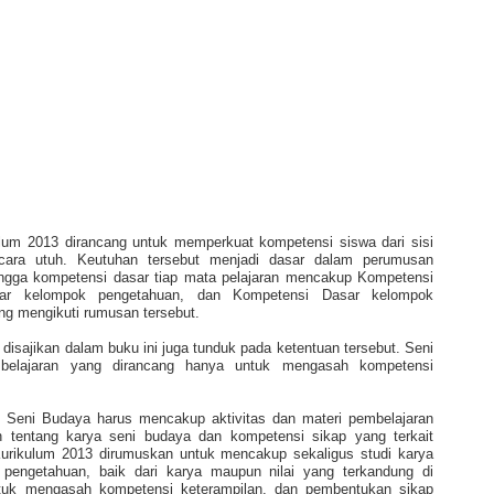
um 2013 dirancang untuk memperkuat kompetensi siswa dari sisi
ecara utuh. Keutuhan tersebut menjadi dasar dalam perumusan
ingga kompetensi dasar tiap mata pelajaran mencakup Kompetensi
sar kelompok pengetahuan, dan Kompetensi Dasar kelompok
ng mengikuti rumusan tersebut.
sajikan dalam buku ini juga tunduk pada ketentuan tersebut. Seni
belajaran yang dirancang hanya untuk mengasah kompetensi
 Seni Budaya harus mencakup aktivitas dan materi pembelajaran
tentang karya seni budaya dan kompetensi sikap yang terkait
urikulum 2013 dirumuskan untuk mencakup sekaligus studi karya
engetahuan, baik dari karya maupun nilai yang terkandung di
ntuk mengasah kompetensi keterampilan, dan pembentukan sikap