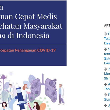
ART
C
Tel
Des
S
ten
Sat
Pem
7
Men
35 
A
Tah
P
Sem
J