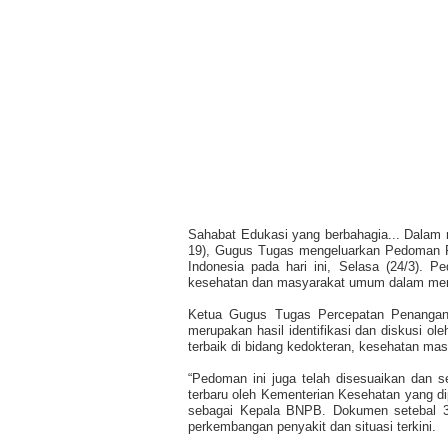
Sahabat Edukasi yang berbahagia... Dala
19),
Gugus Tugas mengeluarkan Pedoman P
Indonesia pada hari ini, Selasa (24/3). 
kesehatan dan masyarakat umum dalam me
Ketua Gugus Tugas Percepatan Penanga
merupakan hasil identifikasi dan diskusi ol
terbaik di bidang kedokteran, kesehatan mas
“Pedoman ini juga telah disesuaikan dan
terbaru oleh Kementerian Kesehatan yang d
sebagai Kepala BNPB.
Dokumen setebal 3
perkembangan penyakit dan situasi terkini.