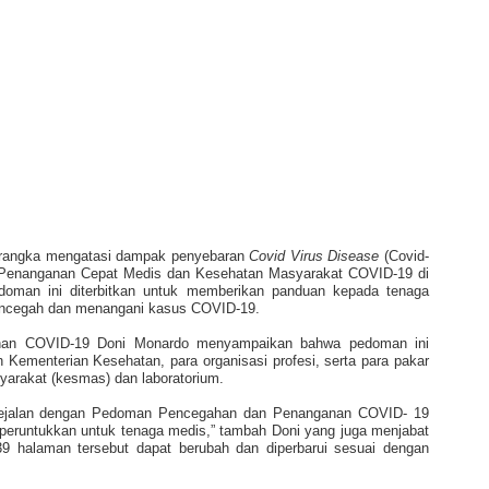
m rangka mengatasi dampak penyebaran
Covid Virus Disease
(Covid-
enanganan Cepat Medis dan Kesehatan Masyarakat COVID-19 di
Pedoman ini diterbitkan untuk memberikan panduan kepada tenaga
ncegah dan menangani kasus COVID-19.
nan COVID-19 Doni Monardo menyampaikan bahwa pedoman ini
eh Kementerian Kesehatan, para organisasi profesi, serta para pakar
yarakat (kesmas) dan laboratorium.
 sejalan dengan Pedoman Pencegahan dan Penanganan COVID- 19
iperuntukkan untuk tenaga medis,” tambah Doni yang juga menjabat
9 halaman tersebut dapat berubah dan diperbarui sesuai dengan