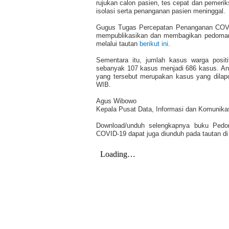
rujukan calon pasien, tes cepat dan pemerik
isolasi serta penanganan pasien meninggal.
Gugus Tugas Percepatan Penanganan COVI
mempublikasikan dan membagikan pedoman 
melalui tautan
berikut ini
.
Sementara itu, jumlah kasus warga posit
sebanyak 107 kasus menjadi 686 kasus. An
yang tersebut merupakan kasus yang dilapo
WIB.
Agus Wibowo
Kepala Pusat Data, Informasi dan Komunik
Download/unduh selengkapnya buku
Pedo
COVID-19
dapat juga diunduh pada tautan di