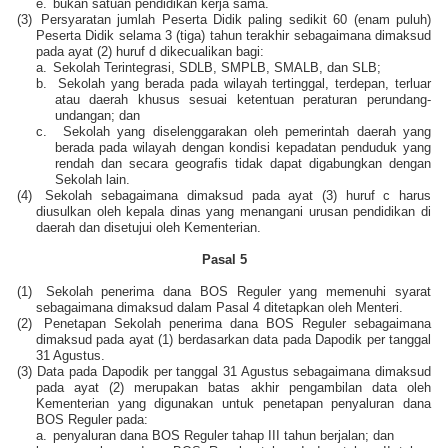
e.
bukan satuan pendidikan kerja sama.
(3)
Persyaratan jumlah Peserta Didik paling sedikit 60 (enam puluh)
Peserta Didik selama 3 (tiga) tahun terakhir sebagaimana dimaksud
pada ayat (2) huruf d dikecualikan bagi:
a.
Sekolah Terintegrasi, SDLB, SMPLB, SMALB, dan SLB;
b.
Sekolah yang berada pada wilayah tertinggal, terdepan, terluar
atau daerah khusus sesuai ketentuan peraturan perundang-
undangan; dan
c.
Sekolah yang diselenggarakan oleh pemerintah daerah yang
berada pada wilayah dengan kondisi kepadatan penduduk yang
rendah dan secara geografis tidak dapat digabungkan dengan
Sekolah lain.
(4)
Sekolah sebagaimana dimaksud pada ayat (3) huruf c harus
diusulkan oleh kepala dinas yang menangani urusan pendidikan di
daerah dan disetujui oleh Kementerian.
Pasal 5
(1)
Sekolah penerima dana BOS Reguler yang memenuhi syarat
sebagaimana dimaksud dalam Pasal 4 ditetapkan oleh Menteri.
(2)
Penetapan Sekolah penerima dana BOS Reguler sebagaimana
dimaksud pada ayat (1) berdasarkan data pada Dapodik per tanggal
31 Agustus.
(3)
Data pada Dapodik per tanggal 31 Agustus sebagaimana dimaksud
pada ayat (2) merupakan batas akhir pengambilan data oleh
Kementerian yang digunakan untuk penetapan penyaluran dana
BOS Reguler pada:
a.
penyaluran dana BOS Reguler tahap III tahun berjalan; dan