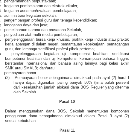
b.
pengembangan perpustakaan;
c.
kegiatan pembelajaran dan ekstrakurikuler;
d.
kegiatan asesmen/evaluasi pembelajaran;
e.
administrasi kegiatan sekolah;
f.
pengembangan profesi guru dan tenaga kependidikan;
g.
langganan daya dan jasa;
h.
pemeliharaan sarana dan prasarana Sekolah;
i.
penyediaan alat multi media pembelajaran;
j.
penyelenggaraan bursa kerja khusus, praktik kerja industri atau praktik
kerja lapangan di dalam negeri, pemantauan kebekerjaan, pemagangan
guru, dan lembaga sertifikasi profesi pihak pertama;
k.
penyelenggaraan kegiatan uji kompetensi keahlian, sertifikasi
kompetensi keahlian dan uji kompetensi kemampuan bahasa Inggris
berstandar internasional dan bahasa asing lainnya bagi kelas akhir
SMK atau SMALB; dan/atau
l.
pembayaran honor.
(3)
Pembayaran honor sebagaimana dimaksud pada ayat (2) huruf l
hanya dapat digunakan paling banyak 50% (lima puluh persen)
dari keseluruhan jumlah alokasi dana BOS Reguler yang diterima
oleh Sekolah.
Pasal 10
Dalam menggunakan dana BOS, Sekolah menentukan komponen
penggunaan dana sebagaimana dimaksud dalam Pasal 9 ayat (2)
sesuai kebutuhan.
Pasal 11