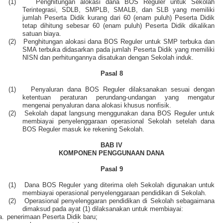
(1)
Penghitungan alokasi dana BOS Reguler untuk Sekolah
Terintegrasi, SDLB, SMPLB, SMALB, dan SLB yang memiliki
jumlah Peserta Didik kurang dari 60 (enam puluh) Peserta Didik
tetap dihitung sebesar 60 (enam puluh) Peserta Didik dikalikan
satuan biaya.
(2)
Penghitungan alokasi dana BOS Reguler untuk SMP terbuka dan
SMA terbuka didasarkan pada jumlah Peserta Didik yang memiliki
NISN dan perhitungannya disatukan dengan Sekolah induk.
Pasal 8
(1)
Penyaluran dana BOS Reguler dilaksanakan sesuai dengan
ketentuan peraturan perundang-undangan yang mengatur
mengenai penyaluran dana alokasi khusus nonfisik.
(2)
Sekolah dapat langsung menggunakan dana BOS Reguler untuk
membiayai penyelenggaraan operasional Sekolah setelah dana
BOS Reguler masuk ke rekening Sekolah.
BAB IV
KOMPONEN PENGGUNAAN DANA
Pasal 9
(1)
Dana BOS Reguler yang diterima oleh Sekolah digunakan untuk
membiayai operasional penyelenggaraan pendidikan di Sekolah.
(2)
Operasional penyelenggaran pendidikan di Sekolah sebagaimana
dimaksud pada ayat (1) dilaksanakan untuk membiayai:
a.
penerimaan Peserta Didik baru;