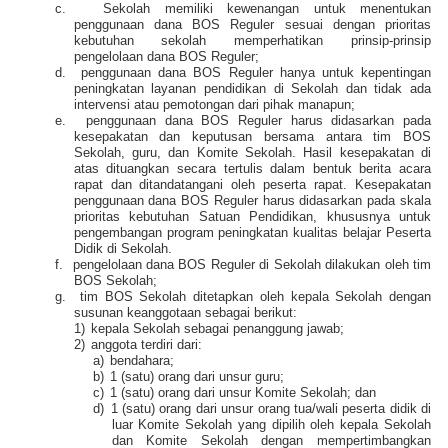
c.
Sekolah memiliki kewenangan untuk menentukan
penggunaan dana BOS Reguler sesuai dengan prioritas
kebutuhan sekolah memperhatikan prinsip-prinsip
pengelolaan dana BOS Reguler;
d.
penggunaan dana BOS Reguler hanya untuk kepentingan
peningkatan layanan pendidikan di Sekolah dan tidak ada
intervensi atau pemotongan dari pihak manapun;
e.
penggunaan dana BOS Reguler harus didasarkan pada
kesepakatan dan keputusan bersama antara tim BOS
Sekolah, guru, dan Komite Sekolah. Hasil kesepakatan di
atas dituangkan secara tertulis dalam bentuk berita acara
rapat dan ditandatangani oleh peserta rapat. Kesepakatan
penggunaan dana BOS Reguler harus didasarkan pada skala
prioritas kebutuhan Satuan Pendidikan, khususnya untuk
pengembangan program peningkatan kualitas belajar Peserta
Didik di Sekolah.
f.
pengelolaan dana BOS Reguler di Sekolah dilakukan oleh tim
BOS Sekolah;
g.
tim BOS Sekolah ditetapkan oleh kepala Sekolah dengan
susunan keanggotaan sebagai berikut:
1)
kepala Sekolah sebagai penanggung jawab;
2)
anggota terdiri dari:
a)
bendahara;
b)
1 (satu) orang dari unsur guru;
c)
1 (satu) orang dari unsur Komite Sekolah; dan
d)
1 (satu) orang dari unsur orang tua/wali peserta didik di
luar Komite Sekolah yang dipilih oleh kepala Sekolah
dan Komite Sekolah dengan mempertimbangkan