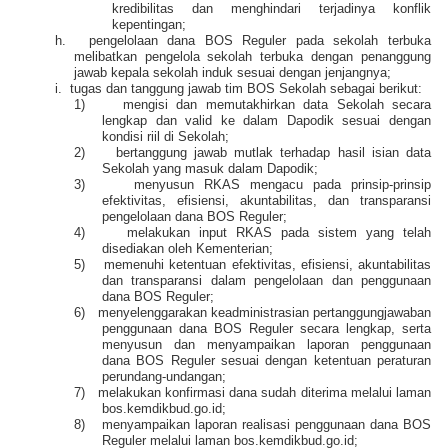
kredibilitas dan menghindari terjadinya konflik
kepentingan;
h.
pengelolaan dana BOS Reguler pada sekolah terbuka
melibatkan pengelola sekolah terbuka dengan penanggung
jawab kepala sekolah induk sesuai dengan jenjangnya;
i.
tugas dan tanggung jawab tim BOS Sekolah sebagai berikut:
1)
mengisi dan memutakhirkan data Sekolah secara
lengkap dan valid ke dalam Dapodik sesuai dengan
kondisi riil di Sekolah;
2)
bertanggung jawab mutlak terhadap hasil isian data
Sekolah yang masuk dalam Dapodik;
3)
menyusun RKAS mengacu pada prinsip-prinsip
efektivitas, efisiensi, akuntabilitas, dan transparansi
pengelolaan dana BOS Reguler;
4)
melakukan input RKAS pada sistem yang telah
disediakan oleh Kementerian;
5)
memenuhi ketentuan efektivitas, efisiensi, akuntabilitas
dan transparansi dalam pengelolaan dan penggunaan
dana BOS Reguler;
6)
menyelenggarakan keadministrasian pertanggungjawaban
penggunaan dana BOS Reguler secara lengkap, serta
menyusun dan menyampaikan laporan penggunaan
dana BOS Reguler sesuai dengan ketentuan peraturan
perundang-undangan;
7)
melakukan konfirmasi dana sudah diterima melalui laman
bos.kemdikbud.go.id;
8)
menyampaikan laporan realisasi penggunaan dana BOS
Reguler melalui laman bos.kemdikbud.go.id;