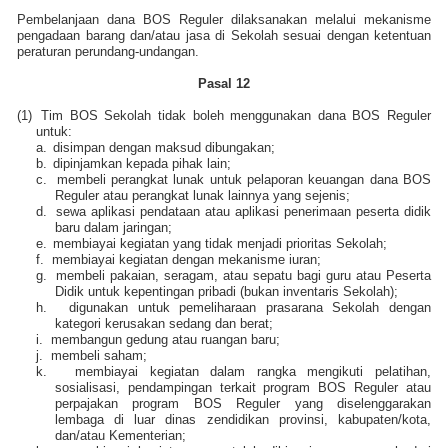
Pembelanjaan dana BOS Reguler dilaksanakan melalui mekanisme
pengadaan barang dan/atau jasa di Sekolah sesuai dengan ketentuan
peraturan perundang-undangan.
Pasal 12
(1)
Tim BOS Sekolah tidak boleh menggunakan dana BOS Reguler
untuk:
a.
disimpan dengan maksud dibungakan;
b.
dipinjamkan kepada pihak lain;
c.
membeli perangkat lunak untuk pelaporan keuangan dana BOS
Reguler atau perangkat lunak lainnya yang sejenis;
d.
sewa aplikasi pendataan atau aplikasi penerimaan peserta didik
baru dalam jaringan;
e.
membiayai kegiatan yang tidak menjadi prioritas Sekolah;
f.
membiayai kegiatan dengan mekanisme iuran;
g.
membeli pakaian, seragam, atau sepatu bagi guru atau Peserta
Didik untuk kepentingan pribadi (bukan inventaris Sekolah);
h.
digunakan untuk pemeliharaan prasarana Sekolah dengan
kategori kerusakan sedang dan berat;
i.
membangun gedung atau ruangan baru;
j.
membeli saham;
k.
membiayai kegiatan dalam rangka mengikuti pelatihan,
sosialisasi, pendampingan terkait program BOS Reguler atau
perpajakan program BOS Reguler yang diselenggarakan
lembaga di luar dinas
z
endidikan provinsi, kabupaten/kota,
dan/atau Kementerian;