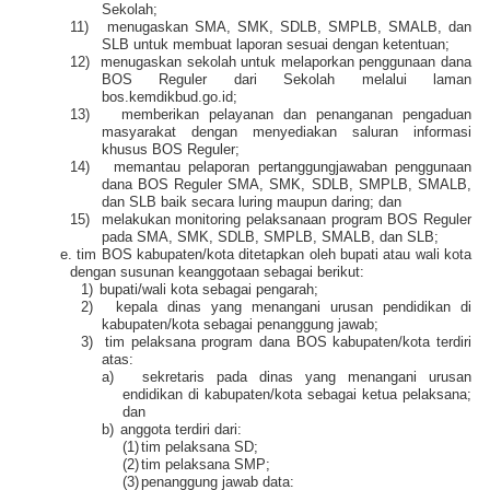
Sekolah;
11)
menugaskan SMA, SMK, SDLB, SMPLB, SMALB, dan
SLB untuk membuat laporan sesuai dengan ketentuan;
12)
menugaskan sekolah untuk melaporkan penggunaan dana
BOS Reguler dari Sekolah melalui laman
bos.kemdikbud.go.id;
13)
memberikan pelayanan dan penanganan pengaduan
masyarakat dengan menyediakan saluran informasi
khusus BOS Reguler;
14)
memantau pelaporan pertanggungjawaban penggunaan
dana BOS Reguler SMA, SMK, SDLB, SMPLB, SMALB,
dan SLB baik secara luring maupun daring; dan
15)
melakukan monitoring pelaksanaan program BOS Reguler
pada SMA, SMK, SDLB, SMPLB, SMALB, dan SLB;
e.
tim BOS kabupaten/kota ditetapkan oleh bupati atau wali kota
dengan susunan keanggotaan sebagai berikut:
1)
bupati/wali kota sebagai pengarah;
2)
kepala dinas yang menangani urusan pendidikan di
kabupaten/kota sebagai penanggung jawab;
3)
tim pelaksana program dana BOS kabupaten/kota terdiri
atas:
a)
sekretaris pada dinas yang menangani urusan
endidikan di kabupaten/kota sebagai ketua pelaksana;
dan
b)
anggota terdiri dari:
(1)
tim pelaksana SD;
(2)
tim pelaksana SMP;
(3)
penanggung jawab data: