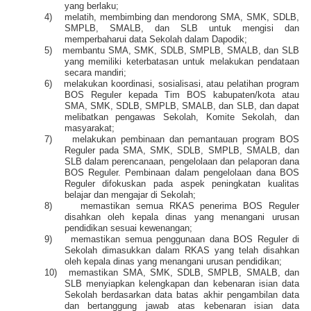
yang berlaku;
4)
melatih, membimbing dan mendorong SMA, SMK, SDLB,
SMPLB, SMALB, dan SLB untuk mengisi dan
memperbaharui data Sekolah dalam Dapodik;
5)
membantu SMA, SMK, SDLB, SMPLB, SMALB, dan SLB
yang memiliki keterbatasan untuk melakukan pendataan
secara mandiri;
6)
melakukan koordinasi, sosialisasi, atau pelatihan program
BOS Reguler kepada Tim BOS kabupaten/kota atau
SMA, SMK, SDLB, SMPLB, SMALB, dan SLB, dan dapat
melibatkan pengawas Sekolah, Komite Sekolah, dan
masyarakat;
7)
melakukan pembinaan dan pemantauan program BOS
Reguler pada SMA, SMK, SDLB, SMPLB, SMALB, dan
SLB dalam perencanaan, pengelolaan dan pelaporan dana
BOS Reguler. Pembinaan dalam pengelolaan dana BOS
Reguler difokuskan pada aspek peningkatan kualitas
belajar dan mengajar di Sekolah;
8)
memastikan semua RKAS penerima BOS Reguler
disahkan oleh kepala dinas yang menangani urusan
pendidikan sesuai kewenangan;
9)
memastikan semua penggunaan dana BOS Reguler di
Sekolah dimasukkan dalam RKAS yang telah disahkan
oleh kepala dinas yang menangani urusan pendidikan;
10)
memastikan SMA, SMK, SDLB, SMPLB, SMALB, dan
SLB menyiapkan kelengkapan dan kebenaran isian data
Sekolah berdasarkan data batas akhir pengambilan data
dan bertanggung jawab atas kebenaran isian data