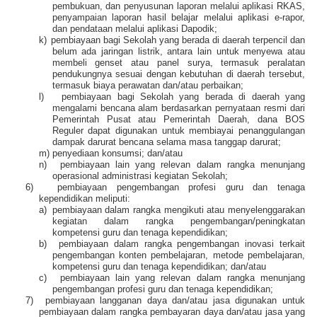
pembukuan, dan penyusunan laporan melalui aplikasi RKAS,
penyampaian laporan hasil belajar melalui aplikasi e-rapor,
dan pendataan melalui aplikasi Dapodik;
k)
pembiayaan bagi Sekolah yang berada di daerah terpencil dan
belum ada jaringan listrik, antara lain untuk menyewa atau
membeli genset atau panel surya, termasuk peralatan
pendukungnya sesuai dengan kebutuhan di daerah tersebut,
termasuk biaya perawatan dan/atau perbaikan;
l)
pembiayaan bagi Sekolah yang berada di daerah yang
mengalami bencana alam berdasarkan pernyataan resmi dari
Pemerintah Pusat atau Pemerintah Daerah, dana BOS
Reguler dapat digunakan untuk membiayai penanggulangan
dampak darurat bencana selama masa tanggap darurat;
m)
penyediaan konsumsi; dan/atau
n)
pembiayaan lain yang relevan dalam rangka menunjang
operasional administrasi kegiatan Sekolah;
6)
pembiayaan pengembangan profesi guru dan tenaga
kependidikan meliputi:
a)
pembiayaan dalam rangka mengikuti atau menyelenggarakan
kegiatan dalam rangka pengembangan/peningkatan
kompetensi guru dan tenaga kependidikan;
b)
pembiayaan dalam rangka pengembangan inovasi terkait
pengembangan konten pembelajaran, metode pembelajaran,
kompetensi guru dan tenaga kependidikan; dan/atau
c)
pembiayaan lain yang relevan dalam rangka menunjang
pengembangan profesi guru dan tenaga kependidikan;
7)
pembiayaan langganan daya dan/atau jasa digunakan untuk
pembiayaan dalam rangka pembayaran daya dan/atau jasa yang