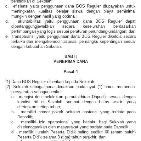
pendidikan di Sekolah;
c.
efisiensi yaitu penggunaan dana BOS Reguler diupayakan untuk
meningkatan kualitas belajar siswa dengan biaya seminimal
mungkin dengan hasil yang optimal;
d.
akuntabilitas yaitu penggunaan dana BOS Reguler dapat
dipertanggungjawabkan secara keseluruhan berdasarkan
pertimbangan yang logis sesuai peraturan perundang-undangan; dan
e.
transparansi yaitu penggunaan dana BOS Reguler dikelola secara
terbuka dan mengakomodir aspirasi pemangku kepentingan sesuai
dengan kebutuhan Sekolah.
BAB II
PENERIMA DANA
Pasal 4
(1)
Dana BOS Reguler diberikan kepada Sekolah.
(2)
Sekolah sebagaimana dimaksud pada ayat (1) harus memenuhi
persyaratan sebagai berikut:
a.
mengisi dan melakukan pemutakhiran Dapodik sesuai dengan
kondisi riil di Sekolah sampai dengan batas waktu yang
ditetapkan setiap tahun;
b.
memiliki nomor pokok sekolah nasional yang terdata pada
Dapodik;
c.
memiliki izin operasional yang berlaku bagi Sekolah yang
diselenggarakan oleh masyarakat yang terdata pada Dapodik;
d.
memiliki jumlah Peserta Didik paling sedikit 60 (enam puluh)
Peserta Didik selama 3 (tiga) tahun terakhir; dan