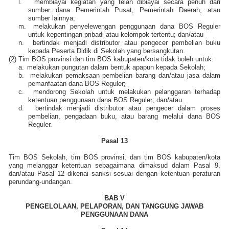
l.
membiayai kegiatan yang telah dibiayai secara penuh dari
sumber dana Pemerintah Pusat, Pemerintah Daerah, atau
sumber lainnya;
m.
melakukan penyelewengan penggunaan dana BOS Reguler
untuk kepentingan pribadi atau kelompok tertentu; dan/atau
n.
bertindak menjadi distributor atau pengecer pembelian buku
kepada Peserta Didik di Sekolah yang bersangkutan.
(2)
Tim BOS provinsi dan tim BOS kabupaten/kota tidak boleh untuk:
a.
melakukan pungutan dalam bentuk apapun kepada Sekolah;
b.
melakukan pemaksaan pembelian barang dan/atau jasa dalam
pemanfaatan dana BOS Reguler;
c.
mendorong Sekolah untuk melakukan pelanggaran terhadap
ketentuan penggunaan dana BOS Reguler; dan/atau
d.
bertindak menjadi distributor atau pengecer dalam proses
pembelian, pengadaan buku, atau barang melalui dana BOS
Reguler.
Pasal 13
Tim BOS Sekolah, tim BOS provinsi, dan tim BOS kabupaten/kota
yang melanggar ketentuan sebagaimana dimaksud dalam Pasal 9,
dan/atau Pasal 12 dikenai sanksi sesuai dengan ketentuan peraturan
perundang-undangan.
BAB V
PENGELOLAAN, PELAPORAN, DAN TANGGUNG JAWAB
PENGGUNAAN DANA