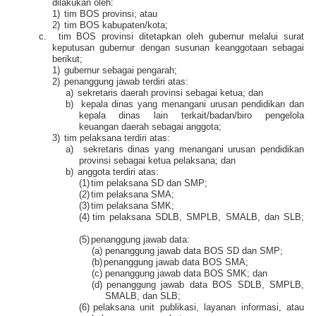
dilakukan oleh:
1)
tim BOS provinsi; atau
2)
tim BOS kabupaten/kota;
c.
tim BOS provinsi ditetapkan oleh gubernur melalui surat
keputusan gubernur dengan susunan keanggotaan sebagai
berikut;
1)
gubernur sebagai pengarah;
2)
penanggung jawab terdiri atas:
a)
sekretaris daerah provinsi sebagai ketua; dan
b)
kepala dinas yang menangani urusan pendidikan dan
kepala dinas lain terkait/badan/biro pengelola
keuangan daerah sebagai anggota;
3)
tim pelaksana terdiri atas:
a)
sekretaris dinas yang menangani urusan pendidikan
provinsi sebagai ketua pelaksana; dan
b)
anggota terdiri atas:
(1)
tim pelaksana SD dan SMP;
(2)
tim pelaksana SMA;
(3)
tim pelaksana SMK;
(4)
tim pelaksana SDLB, SMPLB, SMALB, dan SLB;
(5)
penanggung jawab data:
(a)
penanggung jawab data BOS SD dan SMP;
(b)
penanggung jawab data BOS SMA;
(c)
penanggung jawab data BOS SMK; dan
(d)
penanggung jawab data BOS SDLB, SMPLB,
SMALB, dan SLB;
(6)
pelaksana unit publikasi, layanan informasi, atau