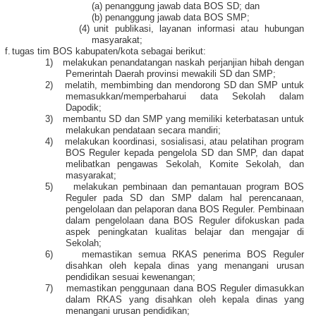
(a) penanggung jawab data BOS SD; dan
(b) penanggung jawab data BOS SMP;
(4)
unit publikasi, layanan informasi atau hubungan
masyarakat;
f.
tugas tim BOS kabupaten/kota sebagai berikut:
1)
melakukan penandatangan naskah perjanjian hibah dengan
Pemerintah Daerah provinsi mewakili SD dan SMP;
2)
melatih, membimbing dan mendorong SD dan SMP untuk
memasukkan/memperbaharui data Sekolah dalam
Dapodik;
3)
membantu SD dan SMP yang memiliki keterbatasan untuk
melakukan pendataan secara mandiri;
4)
melakukan koordinasi, sosialisasi, atau pelatihan program
BOS Reguler kepada pengelola SD dan SMP, dan dapat
melibatkan pengawas Sekolah, Komite Sekolah, dan
masyarakat;
5)
melakukan pembinaan dan pemantauan program BOS
Reguler pada SD dan SMP dalam hal perencanaan,
pengelolaan dan pelaporan dana BOS Reguler. Pembinaan
dalam pengelolaan dana BOS Reguler difokuskan pada
aspek peningkatan kualitas belajar dan mengajar di
Sekolah;
6)
memastikan semua RKAS penerima BOS Reguler
disahkan oleh kepala dinas yang menangani urusan
pendidikan sesuai kewenangan;
7)
memastikan penggunaan dana BOS Reguler dimasukkan
dalam RKAS yang disahkan oleh kepala dinas yang
menangani urusan pendidikan;