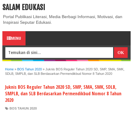
SALAM EDUKASI
ABOUT
CONTACT US
PRIVACY POLICY
DISCLAIMER
Portal Publikasi Literasi, Media Berbagi Informasi, Motivasi, dan
Inspirasi Seputar Edukasi.
MENU
Home
»
BOS Tahun 2020
»
Juknis BOS Reguler Tahun 2020 SD, SMP, SMA, SMK,
SDLB, SMPLB, dan SLB Berdasarkan Permendikbud Nomor 8 Tahun 2020
Juknis BOS Reguler Tahun 2020 SD, SMP, SMA, SMK, SDLB,
SMPLB, dan SLB Berdasarkan Permendikbud Nomor 8 Tahun
2020
BOS TAHUN 2020