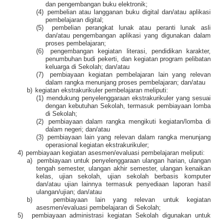
dan pengembangan buku elektronik;
(4)
pembelian atau langganan buku digital dan/atau aplikasi
pembelajaran digital;
(5)
pembelian perangkat lunak atau peranti lunak asli
dan/atau pengembangan aplikasi yang digunakan dalam
proses pembelajaran;
(6)
pengembangan kegiatan literasi, pendidikan karakter,
penumbuhan budi pekerti, dan kegiatan program pelibatan
keluarga di Sekolah; dan/atau
(7)
pembiayaan kegiatan pembelajaran lain yang relevan
dalam rangka menunjang proses pembelajaran; dan/atau
b)
kegiatan ekstrakurikuler pembelajaran meliputi:
(1)
mendukung penyelenggaraan ekstrakurikuler yang sesuai
dengan kebutuhan Sekolah, termasuk pembiayaan lomba
di Sekolah;
(2)
pembiayaan dalam rangka mengikuti kegiatan/lomba di
dalam negeri; dan/atau
(3)
pembiayaan lain yang relevan dalam rangka menunjang
operasional kegiatan ekstrakurikuler;
4)
pembiayaan kegiatan asesmen/evaluasi pembelajaran meliputi:
a)
pembiayaan untuk penyelenggaraan ulangan harian, ulangan
tengah semester, ulangan akhir semester, ulangan kenaikan
kelas, ujian sekolah, ujian sekolah berbasis komputer
dan/atau ujian lainnya termasuk penyediaan laporan hasil
ulangan/ujian; dan/atau
b)
pembiayaan lain yang relevan untuk kegiatan
asesmen/evaluasi pembelajaran di Sekolah;
5)
pembiayaan administrasi kegiatan Sekolah digunakan untuk