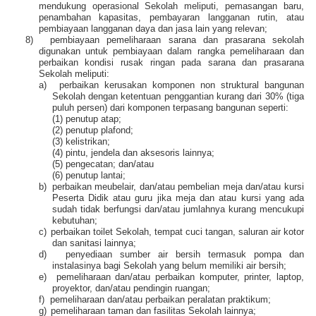
mendukung operasional Sekolah meliputi, pemasangan baru,
penambahan kapasitas, pembayaran langganan rutin, atau
pembiayaan langganan daya dan jasa lain yang relevan;
8)
pembiayaan pemeliharaan sarana dan prasarana sekolah
digunakan untuk pembiayaan dalam rangka pemeliharaan dan
perbaikan kondisi rusak ringan pada sarana dan prasarana
Sekolah meliputi:
a)
perbaikan kerusakan komponen non struktural bangunan
Sekolah dengan ketentuan penggantian kurang dari 30% (tiga
puluh persen) dari komponen terpasang bangunan seperti:
(1)
penutup atap;
(2)
penutup plafond;
(3)
kelistrikan;
(4)
pintu, jendela dan aksesoris lainnya;
(5)
pengecatan; dan/atau
(6)
penutup lantai;
b)
perbaikan meubelair, dan/atau pembelian meja dan/atau kursi
Peserta Didik atau guru jika meja dan atau kursi yang ada
sudah tidak berfungsi dan/atau jumlahnya kurang mencukupi
kebutuhan;
c)
perbaikan toilet Sekolah, tempat cuci tangan, saluran air kotor
dan sanitasi lainnya;
d)
penyediaan sumber air bersih termasuk pompa dan
instalasinya bagi Sekolah yang belum memiliki air bersih;
e)
pemeliharaan dan/atau perbaikan komputer, printer, laptop,
proyektor, dan/atau pendingin ruangan;
f)
pemeliharaan dan/atau perbaikan peralatan praktikum;
g)
pemeliharaan taman dan fasilitas Sekolah lainnya;