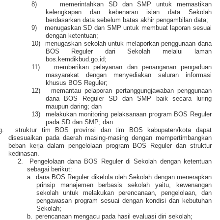
8)
memerintahkan SD dan SMP untuk memastikan
kelengkapan dan kebenaran isian data Sekolah
berdasarkan data sebelum batas akhir pengambilan data;
9)
menugaskan SD dan SMP untuk membuat laporan sesuai
dengan ketentuan;
10)
menugaskan sekolah untuk melaporkan penggunaan dana
BOS Reguler dari Sekolah melalui laman
bos.kemdikbud.go.id;
11)
memberikan pelayanan dan penanganan pengaduan
masyarakat dengan menyediakan saluran informasi
khusus BOS Reguler;
12)
memantau pelaporan pertanggungjawaban penggunaan
dana BOS Reguler SD dan SMP baik secara luring
maupun daring; dan
13)
melakukan monitoring pelaksanaan program BOS Reguler
pada SD dan SMP; dan
g.
struktur tim BOS provinsi dan tim BOS kabupaten/kota dapat
disesuaikan pada daerah masing-masing dengan mempertimbangkan
beban kerja dalam pengelolaan program BOS Reguler dan struktur
kedinasan.
2.
Pengelolaan dana BOS Reguler di Sekolah dengan ketentuan
sebagai berikut:
a.
dana BOS Reguler dikelola oleh Sekolah dengan menerapkan
prinsip manajemen berbasis sekolah yaitu, kewenangan
sekolah untuk melakukan perencanaan, pengelolaan, dan
pengawasan program sesuai dengan kondisi dan kebutuhan
Sekolah;
b.
perencanaan mengacu pada hasil evaluasi diri sekolah;