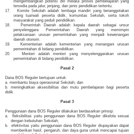
mengembangkan potensi diri melalui proses pembelajaran yang
tersedia pada jalur, jenjang, dan jenis pendidikan tertentu.
17.
Komite Sekolah adalah lembaga mandiri yang beranggotakan
orang tua/wali peserta didik, komunitas Sekolah, serta tokoh
masyarakat yang peduli pendidikan.
18.
Pemerintah Daerah adalah kepala daerah sebagai unsur
penyelenggara Pemerintahan Daerah yang memimpin
pelaksanaan urusan pemerintahan yang menjadi kewenangan
daerah otonom.
19.
Kementerian adalah kementerian yang menangani urusan
pemerintahan di bidang pendidikan.
20.
Menteri adalah menteri yang menyelenggarakan urusan
pemerintahan di bidang pendidikan.
Pasal 2
Dana BOS Reguler bertujuan untuk:
a. membantu biaya operasional Sekolah; dan
b. meningkatkan aksesibilitas dan mutu pembelajaran bagi peserta
didik.
Pasal 3
Penggunaan dana BOS Reguler dilakukan berdasarkan prinsip:
a.
fleksibilitas yaitu penggunaan dana BOS Reguler dikelola sesuai
dengan kebutuhan Sekolah;
b.
efektivitas yaitu penggunaan dana BOS Reguler diupayakan dapat
memberikan hasil, pengaruh, dan daya guna untuk mencapai tujuan