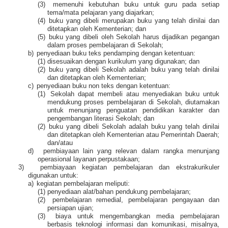
(3)
memenuhi kebutuhan buku untuk guru pada setiap
tema/mata pelajaran yang diajarkan;
(4)
buku yang dibeli merupakan buku yang telah dinilai dan
ditetapkan oleh Kementerian; dan
(5)
buku yang dibeli oleh Sekolah harus dijadikan pegangan
dalam proses pembelajaran di Sekolah;
b)
penyediaan buku teks pendamping dengan ketentuan:
(1)
disesuaikan dengan kurikulum yang digunakan; dan
(2)
buku yang dibeli Sekolah adalah buku yang telah dinilai
dan ditetapkan oleh Kementerian;
c)
penyediaan buku non teks dengan ketentuan:
(1)
Sekolah dapat membeli atau menyediakan buku untuk
mendukung proses pembelajaran di Sekolah, diutamakan
untuk menunjang penguatan pendidikan karakter dan
pengembangan literasi Sekolah; dan
(2)
buku yang dibeli Sekolah adalah buku yang telah dinilai
dan ditetapkan oleh Kementerian atau Pemerintah Daerah;
dan/atau
d)
pembiayaan lain yang relevan dalam rangka menunjang
operasional layanan perpustakaan;
3)
pembiayaan kegiatan pembelajaran dan ekstrakurikuler
digunakan untuk:
a)
kegiatan pembelajaran meliputi:
(1)
penyediaan alat/bahan pendukung pembelajaran;
(2)
pembelajaran remedial, pembelajaran pengayaan dan
persiapan ujian;
(3)
biaya untuk mengembangkan media pembelajaran
berbasis teknologi informasi dan komunikasi, misalnya,