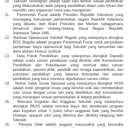
10.
Sekolah Terintegrasi adalah salah satu bentuk satuan pendidikan
yang dilaksanakan antar jenjang pendidikan dalam satu lokasi dan
memiliki satu organisasi serta satu manajemen.
11.
Pemerintah Pusat adalah Presiden Republik Indonesia yang
memegang kekuasaan pemerintahan negara Republik Indonesia
yang dibantu oleh Wakil Presiden dan Menteri sebagaimana
dimaksud dalam Undang-Undang Dasar Negara Republik
Indonesia Tahun 1945.
12.
Bantuan Operasional Sekolah Reguler yang selanjutnya disingkat
BOS Reguler adalah program Pemerintah Pusat untuk penyediaan
pendanaan biaya operasional bagi Sekolah yang bersumber dari
dana alokasi khusus nonfisik.
13.
Data Pokok Pendidikan, yang selanjutnya disingkat Dapodik
adalah suatu sistem pendataan yang dikelola oleh Kementerian
Pendidikan dan Kebudayaan yang memuat data satuan
pendidikan, peserta didik, pendidik dan
tenaga kependidikan, dan
substansi pendidikan yang datanya bersumber dari satuan
pendidikan yang terus menerus diperbaharui secara online.
14.
Nomor Induk Siswa Nasional yang selanjutnya disingkat NISN
adalah kode pengenal siswa yang bersifat unik dan membedakan
satu siswa dengan siswa lain yang diterbitkan oleh kementerian
yang menangani urusan pemerintahan di bidang pendidikan.
15.
Rencana Kegiatan dan Anggaran Sekolah yang selanjutnya
disingkat RKAS adalah rencana biaya dan pendanaan program
atau kegiatan untuk 1 (satu) tahun anggaran baik yang bersifat
strategis ataupun rutin yang diterima dan dikelola langsung oleh
Sekolah.
16.
Peserta Didik adalah anggota masyarakat yang berusaha