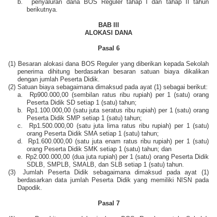
b.
penyaluran dana BOS Reguler tahap I dan tahap II tahun
berikutnya.
BAB III
ALOKASI DANA
Pasal 6
(1)
Besaran alokasi dana BOS Reguler yang diberikan kepada Sekolah
penerima dihitung berdasarkan besaran satuan biaya dikalikan
dengan jumlah Peserta Didik.
(2)
Satuan biaya sebagaimana dimaksud pada ayat (1) sebagai berikut:
a.
Rp900.000,00 (sembilan ratus ribu rupiah) per 1 (satu) orang
Peserta Didik SD setiap 1 (satu) tahun;
b.
Rp1.100.000,00 (satu juta seratus ribu rupiah) per 1 (satu) orang
Peserta Didik SMP setiap 1 (satu) tahun;
c.
Rp1.500.000,00 (satu juta lima ratus ribu rupiah) per 1 (satu)
orang Peserta Didik SMA setiap 1 (satu) tahun;
d.
Rp1.600.000,00 (satu juta enam ratus ribu rupiah) per 1 (satu)
orang Peserta Didik SMK setiap 1 (satu) tahun; dan
e.
Rp2.000.000,00 (dua juta rupiah) per 1 (satu) orang Peserta Didik
SDLB, SMPLB, SMALB, dan SLB setiap 1 (satu) tahun.
(3)
Jumlah Peserta Didik sebagaimana dimaksud pada ayat (1)
berdasarkan data jumlah Peserta Didik yang memiliki NISN pada
Dapodik.
Pasal 7