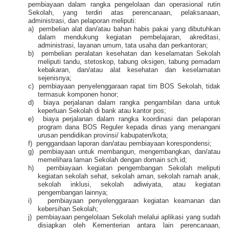
pembiayaan dalam rangka pengelolaan dan operasional rutin
Sekolah, yang terdiri atas perencanaan, pelaksanaan,
administrasi, dan pelaporan meliputi:
a)
pembelian alat dan/atau bahan habis pakai yang dibutuhkan
dalam mendukung kegiatan pembelajaran, akreditasi,
administrasi, layanan umum, tata usaha dan perkantoran;
b)
pembelian peralatan kesehatan dan keselamatan Sekolah
meliputi tandu, stetoskop, tabung oksigen, tabung pemadam
kebakaran, dan/atau alat kesehatan dan keselamatan
sejenisnya;
c)
pembiayaan penyelenggaraan rapat tim BOS Sekolah, tidak
termasuk komponen honor;
d)
biaya perjalanan dalam rangka pengambilan dana untuk
keperluan Sekolah di bank atau kantor pos;
e)
biaya perjalanan dalam rangka koordinasi dan pelaporan
program dana BOS Reguler kepada dinas yang menangani
urusan pendidikan provinsi/ kabupaten/kota;
f)
penggandaan laporan dan/atau pembiayaan korespondensi;
g)
pembiayaan untuk membangun, mengembangkan, dan/atau
memelihara laman Sekolah dengan domain sch.id;
h)
pembiayaan kegiatan pengembangan Sekolah meliputi
kegiatan sekolah sehat, sekolah aman, sekolah ramah anak,
sekolah inklusi, sekolah adiwiyata, atau kegiatan
pengembangan lainnya;
i)
pembiayaan penyelenggaraan kegiatan keamanan dan
kebersihan Sekolah;
j)
pembiayaan pengelolaan Sekolah melalui aplikasi yang sudah
disiapkan oleh Kementerian antara lain perencanaan,