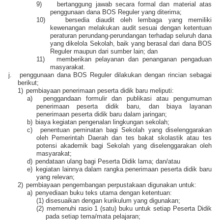
9)
bertanggung jawab secara formal dan material atas
penggunaan dana BOS Reguler yang diterima;
10)
bersedia diaudit oleh lembaga yang memiliki
kewenangan melakukan audit sesuai dengan ketentuan
peraturan perundang-perundangan terhadap seluruh dana
yang dikelola Sekolah, baik yang berasal dari dana BOS
Reguler maupun dari sumber lain; dan
11)
memberikan pelayanan dan penanganan pengaduan
masyarakat.
j.
penggunaan dana BOS Reguler dilakukan dengan rincian sebagai
berikut;
1)
pembiayaan penerimaan peserta didik baru meliputi:
a)
penggandaan formulir dan publikasi atau pengumuman
penerimaan peserta didik baru, dan biaya layanan
penerimaan peserta didik baru dalam jaringan;
b)
biaya kegiatan pengenalan lingkungan sekolah;
c)
penentuan peminatan bagi Sekolah yang diselenggarakan
oleh Pemerintah Daerah dan tes bakat skolastik atau tes
potensi akademik bagi Sekolah yang diselenggarakan oleh
masyarakat;
d)
pendataan ulang bagi Peserta Didik lama; dan/atau
e)
kegiatan lainnya dalam rangka penerimaan peserta didik baru
yang relevan;
2)
pembiayaan pengembangan perpustakaan digunakan untuk:
a)
penyediaan buku teks utama dengan ketentuan:
(1)
disesuaikan dengan kurikulum yang digunakan;
(2)
memenuhi rasio 1 (satu) buku untuk setiap Peserta Didik
pada setiap tema/mata pelajaran;