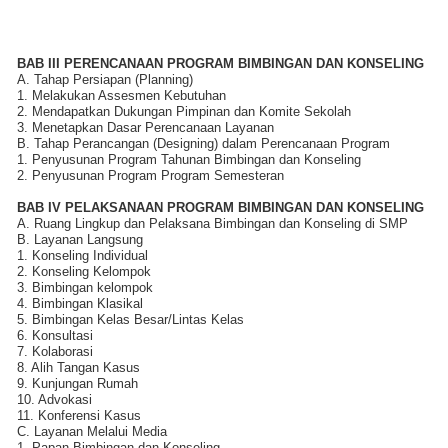
BAB III PERENCANAAN PROGRAM BIMBINGAN DAN KONSELING
A. Tahap Persiapan (Planning)
1. Melakukan Assesmen Kebutuhan
2. Mendapatkan Dukungan Pimpinan dan Komite Sekolah
3. Menetapkan Dasar Perencanaan Layanan
B. Tahap Perancangan (Designing) dalam Perencanaan Program
1. Penyusunan Program Tahunan Bimbingan dan Konseling
2. Penyusunan Program Program Semesteran
BAB IV PELAKSANAAN PROGRAM BIMBINGAN DAN KONSELING
A. Ruang Lingkup dan Pelaksana Bimbingan dan Konseling di SMP
B. Layanan Langsung
1. Konseling Individual
2. Konseling Kelompok
3. Bimbingan kelompok
4. Bimbingan Klasikal
5. Bimbingan Kelas Besar/Lintas Kelas
6. Konsultasi
7. Kolaborasi
8. Alih Tangan Kasus
9. Kunjungan Rumah
10. Advokasi
11. Konferensi Kasus
C. Layanan Melalui Media
1. Papan Bimbingan dan Konseling