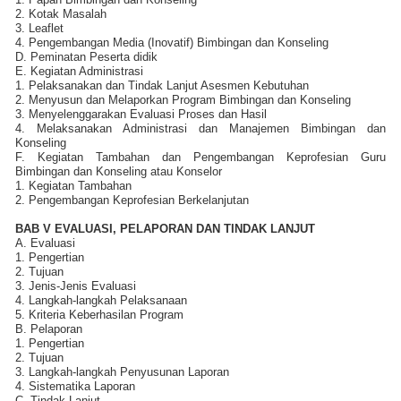
2. Kotak Masalah
3. Leaflet
4. Pengembangan Media (Inovatif) Bimbingan dan Konseling
D. Peminatan Peserta didik
E. Kegiatan Administrasi
1. Pelaksanakan dan Tindak Lanjut Asesmen Kebutuhan
2. Menyusun dan Melaporkan Program Bimbingan dan Konseling
3. Menyelenggarakan Evaluasi Proses dan Hasil
4. Melaksanakan Administrasi dan Manajemen Bimbingan dan
Konseling
F. Kegiatan Tambahan dan Pengembangan Keprofesian Guru
Bimbingan dan Konseling atau Konselor
1. Kegiatan Tambahan
2. Pengembangan Keprofesian Berkelanjutan
BAB V EVALUASI, PELAPORAN DAN TINDAK LANJUT
A. Evaluasi
1. Pengertian
2. Tujuan
3. Jenis-Jenis Evaluasi
4. Langkah-langkah Pelaksanaan
5. Kriteria Keberhasilan Program
B. Pelaporan
1. Pengertian
2. Tujuan
3. Langkah-langkah Penyusunan Laporan
4. Sistematika Laporan
C. Tindak Lanjut