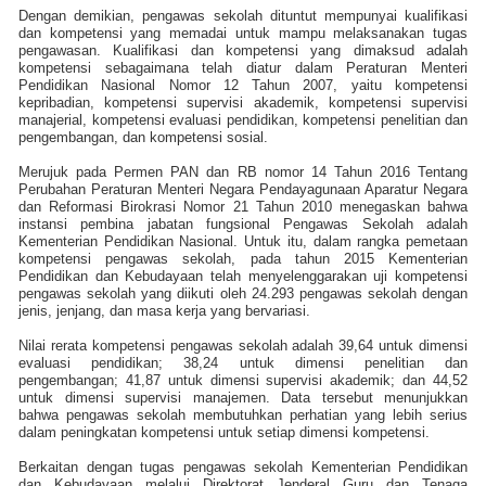
Dengan demikian, pengawas sekolah dituntut mempunyai kualifikasi
dan kompetensi yang memadai untuk mampu melaksanakan tugas
pengawasan. Kualifikasi dan kompetensi yang dimaksud adalah
kompetensi sebagaimana telah diatur dalam Peraturan Menteri
Pendidikan Nasional Nomor 12 Tahun 2007, yaitu kompetensi
kepribadian, kompetensi supervisi akademik, kompetensi supervisi
manajerial, kompetensi evaluasi pendidikan, kompetensi penelitian dan
pengembangan, dan kompetensi sosial.
Merujuk pada Permen PAN dan RB nomor 14 Tahun 2016 Tentang
Perubahan Peraturan Menteri Negara Pendayagunaan Aparatur Negara
dan Reformasi Birokrasi Nomor 21 Tahun 2010 menegaskan bahwa
instansi pembina jabatan fungsional Pengawas Sekolah adalah
Kementerian Pendidikan Nasional. Untuk itu, dalam rangka pemetaan
kompetensi pengawas sekolah, pada tahun 2015 Kementerian
Pendidikan dan Kebudayaan telah menyelenggarakan uji kompetensi
pengawas sekolah yang diikuti oleh 24.293 pengawas sekolah dengan
jenis, jenjang, dan masa kerja yang bervariasi.
Nilai rerata kompetensi pengawas sekolah adalah 39,64 untuk dimensi
evaluasi pendidikan; 38,24 untuk dimensi penelitian dan
pengembangan; 41,87 untuk dimensi supervisi akademik; dan 44,52
untuk dimensi supervisi manajemen. Data tersebut menunjukkan
bahwa pengawas sekolah membutuhkan perhatian yang lebih serius
dalam peningkatan kompetensi untuk setiap dimensi kompetensi.
Berkaitan dengan tugas pengawas sekolah Kementerian Pendidikan
dan Kebudayaan melalui Direktorat Jenderal Guru dan Tenaga