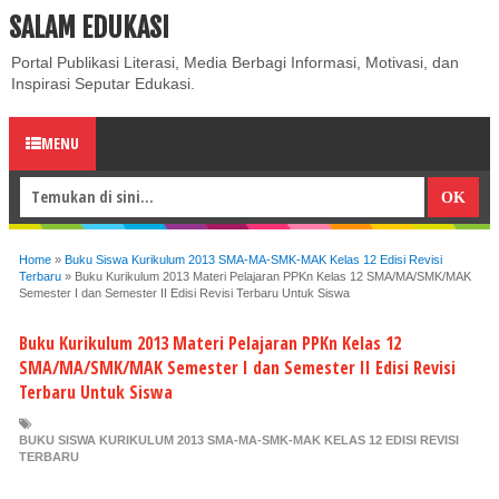
SALAM EDUKASI
ABOUT
CONTACT US
PRIVACY POLICY
DISCLAIMER
Portal Publikasi Literasi, Media Berbagi Informasi, Motivasi, dan
Inspirasi Seputar Edukasi.
MENU
Home
»
Buku Siswa Kurikulum 2013 SMA-MA-SMK-MAK Kelas 12 Edisi Revisi
Terbaru
»
Buku Kurikulum 2013 Materi Pelajaran PPKn Kelas 12 SMA/MA/SMK/MAK
Semester I dan Semester II Edisi Revisi Terbaru Untuk Siswa
Buku Kurikulum 2013 Materi Pelajaran PPKn Kelas 12
SMA/MA/SMK/MAK Semester I dan Semester II Edisi Revisi
Terbaru Untuk Siswa
BUKU SISWA KURIKULUM 2013 SMA-MA-SMK-MAK KELAS 12 EDISI REVISI
TERBARU