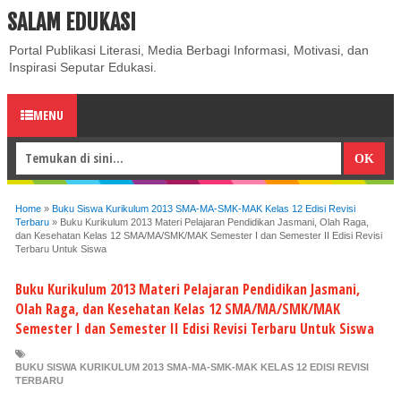
SALAM EDUKASI
ABOUT
CONTACT US
PRIVACY POLICY
DISCLAIMER
Portal Publikasi Literasi, Media Berbagi Informasi, Motivasi, dan
Inspirasi Seputar Edukasi.
MENU
Home
»
Buku Siswa Kurikulum 2013 SMA-MA-SMK-MAK Kelas 12 Edisi Revisi
Terbaru
»
Buku Kurikulum 2013 Materi Pelajaran Pendidikan Jasmani, Olah Raga,
dan Kesehatan Kelas 12 SMA/MA/SMK/MAK Semester I dan Semester II Edisi Revisi
Terbaru Untuk Siswa
Buku Kurikulum 2013 Materi Pelajaran Pendidikan Jasmani,
Olah Raga, dan Kesehatan Kelas 12 SMA/MA/SMK/MAK
Semester I dan Semester II Edisi Revisi Terbaru Untuk Siswa
BUKU SISWA KURIKULUM 2013 SMA-MA-SMK-MAK KELAS 12 EDISI REVISI
TERBARU