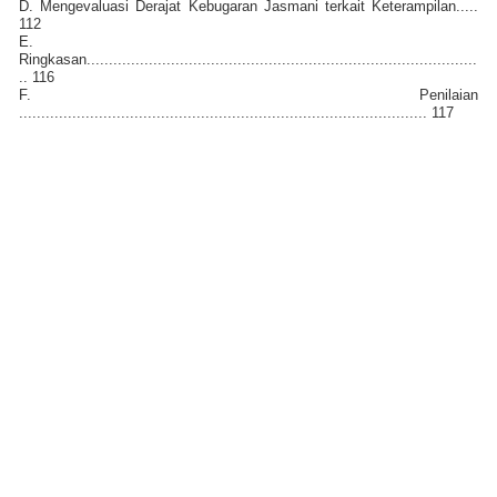
D. Mengevaluasi Derajat Kebugaran Jasmani terkait Keterampilan.....
112
E.
Ringkasan........................................................................................
.. 116
F. Penilaian
............................................................................................ 117