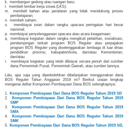
k.
membangun gedung atau ruangan baru;
l.
membeli lembar kerja siswa (LKS);
m.
membeli bahan atau peralatan yang tidak mendukung proses
pembelajaran;
n.
membeli saham;
o.
membiayai iuran dalam rangka upacara peringatan hari besar
nasional;
p.
membiayai penyelenggaraan upacara atau acara keagamaan;
q.
membiayai kegiatan dalam rangka mengikuti pelatihan, sosialisasi,
pendampingan terkait program BOS Reguler atau perpajakan
program BOS Reguler yang diselenggarakan lembaga di luar dinas
pendidikan provinsi, kabupaten/kota, dan/atau Kementerian;
dan/atau
r.
membiayai kegiatan yang telah dibiayai secara penuh dari sumber
dana Pemerintah Pusat, Pemerintah Daerah, atau sumber lainnya.
Lalu, apa saja yang diperbolehkan dibelanjakan menggunakan dana
BOS Reguler Tahun Anggaran 2019 ini? Berikut uraian lengkap
mengenai daftar Komponen Pembiayaan Dana BOS selengkapnya:
1.
Komponen Pembiayaan Dari Dana BOS Reguler Tahun 2019 SD
2.
Komponen Pembiayaan Dari Dana BOS Reguler Tahun 2019
SMP
3.
Komponen Pembiayaan Dari Dana BOS Reguler Tahun 2019
SMA
4.
Komponen Pembiayaan Dari Dana BOS Reguler Tahun 2019
SMK
5.
Komponen Pembiayaan Dari Dana BOS Reguler Tahun 2019 SD,