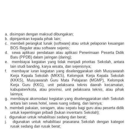
a.
disimpan dengan maksud dibungakan;
b.
dipinjamkan kepada pihak lain;
c.
membeli perangkat lunak (software) atau untuk pelaporan keuangan
BOS Reguler atau software sejenis;
d.
sewa aplikasi pendataan atau aplikasi Penerimaan Peserta Didik
Baru (PPDB) dalam jaringan (daring);
e.
membiayai kegiatan yang tidak menjadi prioritas Sekolah, antara
lain studi banding, karya wisata, dan sejenisnya;
f.
membayar iuran kegiatan yang diselenggarakan oleh Musyawarah
Kerja Kepala Sekolah (MKKS), Kelompok Kerja Kepala Sekolah
(KKKS), Musyawarah Guru Mata Pelajaran (MGMP), Kelompok
Kerja Guru (KKG), unit pelaksana teknis daerah kecamatan,
kabupaten/kota, atau provinsi, unit pelaksana teknis, atau pihak
lainnya;
g.
membiayai akomodasi kegiatan yang diselenggarakan oleh Sekolah
antara lain sewa hotel, sewa ruang sidang, dan lainnya;
h.
membeli pakaian, seragam, atau sepatu bagi guru atau peserta didik
untuk kepentingan pribadi (bukan inventaris Sekolah);
i.
digunakan untuk rehabilitasi sedang dan berat;
j.
digunakan untuk rehabilitasi prasarana Sekolah dengan kategori
rusak sedang dan rusak berat;