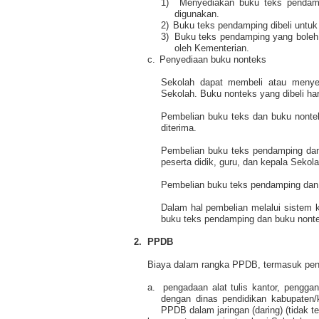
1)
Menyediakan buku teks pendamp
digunakan.
2)
Buku teks pendamping dibeli untuk
3)
Buku teks pendamping yang boleh 
oleh Kementerian.
c.
Penyediaan buku nonteks
Sekolah dapat membeli atau menye
Sekolah. Buku nonteks yang dibeli ha
Pembelian buku teks dan buku nonte
diterima.
Pembelian buku teks pendamping dan
peserta didik, guru, dan kepala Sekola
Pembelian buku teks pendamping dan b
Dalam hal pembelian melalui sistem k
buku teks pendamping dan buku nont
2.
PPDB
Biaya dalam rangka PPDB, termasuk penda
a.
pengadaan alat tulis kantor, penggan
dengan dinas pendidikan kabupaten
PPDB dalam jaringan (daring) (tidak 