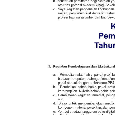
b.
penentuan peminatan bagi Sekolah yan
atau tes potensi akademik bagi Sekol
c.
biaya kegiatan pengenalan lingkungan S
materi, pembelian alat dan atau baha
profesi bagi narasumber dari luar Seko
3.
Kegiatan Pembelajaran dan Ekstrakuri
a.
Pembelian alat habis pakai prakti
bahasa, komputer, olahraga, kesenian,
pakai sesuai dengan mekanisme PBJ 
b.
Pembelian bahan habis pakai prakt
keterampilan. Kriteria bahan habis p
c.
Pembiayaan kegiatan remedial, penga
out.
d.
Biaya untuk mengembangkan media p
komponen material perakitan, dan pe
e.
Pembelian atau langganan buku digital,