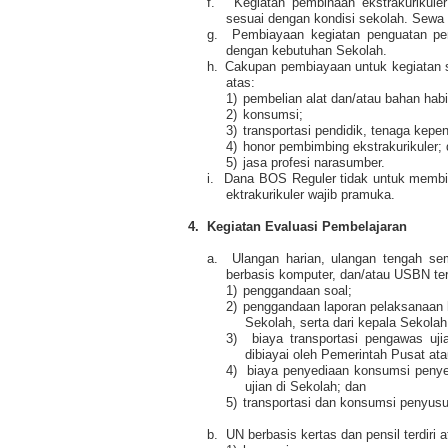
f.
Kegiatan pembinaan ekstrakurikuler
sesuai dengan kondisi sekolah. Sewa fa
g.
Pembiayaan kegiatan penguatan pend
dengan kebutuhan Sekolah.
h.
Cakupan pembiayaan untuk kegiatan s
atas:
1)
pembelian alat dan/atau bahan habi
2)
konsumsi;
3)
transportasi pendidik, tenaga kepe
4)
honor pembimbing ekstrakurikuler;
5)
jasa profesi narasumber.
i.
Dana BOS Reguler tidak untuk membia
ektrakurikuler wajib pramuka.
4.
Kegiatan Evaluasi Pembelajaran
a.
Ulangan harian, ulangan tengah se
berbasis komputer, dan/atau USBN terd
1)
penggandaan soal;
2)
penggandaan laporan pelaksanaan h
Sekolah, serta dari kepala Sekolah
3)
biaya transportasi pengawas uj
dibiayai oleh Pemerintah Pusat at
4)
biaya penyediaan konsumsi penye
ujian di Sekolah; dan
5)
transportasi dan konsumsi penyus
b.
UN berbasis kertas dan pensil terdiri a