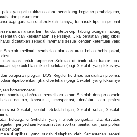
s pakai yang dibutuhkan dalam mendukung kegiatan pembelajaran,
usaha dan perkantoran.
si bagi guru dan staf Sekolah lainnya, termasuk tipe finger print
.
eselamatan antara lain: tandu, stetoskop, tabung oksigen, tabung
sehatan dan keselamatan sejenisnya. Jika peralatan yang dibeli
harus dicatatkan sebagai inventaris sesuai dengan ketentuan yang
 Sekolah meliputi: pembelian alat dan atau bahan habis pakai,
rtasi.
mbilan dana untuk keperluan Sekolah di bank atau kantor pos.
asi diperbolehkan jika diperlukan (bagi Sekolah yang lokasinya
 dan pelaporan program BOS Reguler ke dinas pendidikan provinsi.
asi diperbolehkan jika diperlukan (bagi Sekolah yang lokasinya
yaan korespondensi.
embangkan, dan/atau memelihara laman Sekolah dengan domain
belian domain, konsumsi, transportasi, dan/atau jasa profesi
inovasi Sekolah, contoh: Sekolah hijau, Sekolah sehat, Sekolah
innya.
tan keluarga di Sekolah, yang meliputi pengadaan alat dan/atau
giatan, penyediaan konsumsi/transportasi panitia, dan jasa profesi
 diperlukan).
elalui aplikasi yang sudah disiapkan oleh Kementerian seperti