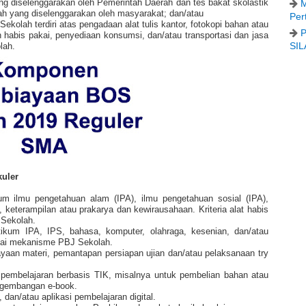
g diselenggarakan oleh Pemerintah Daerah dan tes bakat skolastik
M
ah yang diselenggarakan oleh masyarakat; dan/atau
Per
ekolah terdiri atas pengadaan alat tulis kantor, fotokopi bahan atau
P
n habis pakai, penyediaan konsumsi, dan/atau transportasi dan jasa
SIL
lah.
kuler
kum ilmu pengetahuan alam (IPA), ilmu pengetahuan sosial (IPA),
 keterampilan atau prakarya dan kewirausahaan. Kriteria alat habis
Sekolah.
ikum IPA, IPS, bahasa, komputer, olahraga, kesenian, dan/atau
akai mekanisme PBJ Sekolah.
yaan materi, pemantapan persiapan ujian dan/atau pelaksanaan try
embelajaran berbasis TIK, misalnya untuk pembelian bahan atau
ngembangan e-book.
 dan/atau aplikasi pembelajaran digital.