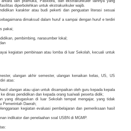
 antara lain pramuka, Paskibra, dan ekstrakurikuler lainnya yang
silitas diperbolehkan untuk ekstrakurikuler wajib.
idikan karakter atau budi pekerti dan penguatan literasi sesuai
ebagaimana dimaksud dalam huruf a sampai dengan huruf e terdiri
s pakai;
ndidikan, pembimbing, narasumber lokal;
 dan
yai kegiatan pembinaan atau lomba di luar Sekolah, kecuali untuk
mester, ulangan akhir semester, ulangan kenaikan kelas, US, US
iri atas:
asil ulangan atau ujian untuk disampaikan oleh guru kepada kepala
 ke dinas pendidikan dan kepada orang tua/wali peserta didik;
ian yang ditugaskan di luar Sekolah tempat mengajar, yang tidak
au Pemerintah Daerah;
lenggaraan kegiatan evaluasi pembelajaran dan pemeriksaan hasil
unan indikator dan penelaahan soal USBN di MGMP.
tas: