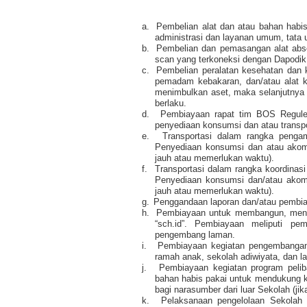
a.
Pembelian alat dan atau bahan habi
administrasi dan layanan umum, tata 
b.
Pembelian dan pemasangan alat absen
scan yang terkoneksi dengan Dapodik
c.
Pembelian peralatan kesehatan dan k
pemadam kebakaran, dan/atau alat ke
menimbulkan aset, maka selanjutnya 
berlaku.
d.
Pembiayaan rapat tim BOS Reguler
penyediaan konsumsi dan atau transpo
e.
Transportasi dalam rangka penga
Penyediaan konsumsi dan atau akomod
jauh atau memerlukan waktu).
f.
Transportasi dalam rangka koordinasi
Penyediaan konsumsi dan/atau akomod
jauh atau memerlukan waktu).
g.
Penggandaan laporan dan/atau pembia
h.
Pembiayaan untuk membangun, meng
“sch.id”. Pembiayaan meliputi pem
pengembang laman.
i.
Pembiayaan kegiatan pengembangan 
ramah anak, sekolah adiwiyata, dan la
j.
Pembiayaan kegiatan program peliba
bahan habis pakai untuk mendukung ke
bagi narasumber dari luar Sekolah (jika
k.
Pelaksanaan pengelolaan Sekolah m