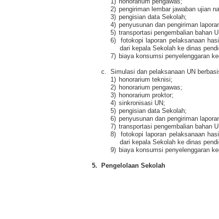
1)
honorarium pengawas;
2)
pengiriman lembar jawaban ujian na
3)
pengisian data Sekolah;
4)
penyusunan dan pengiriman lapora
5)
transportasi pengembalian bahan U
6)
fotokopi laporan pelaksanaan has
dari kepala Sekolah ke dinas pendi
7)
biaya konsumsi penyelenggaran kegi
c.
Simulasi dan pelaksanaan UN berbasis 
1)
honorarium teknisi;
2)
honorarium pengawas;
3)
honorarium proktor;
4)
sinkronisasi UN;
5)
pengisian data Sekolah;
6)
penyusunan dan pengiriman lapora
7)
transportasi pengembalian bahan U
8)
fotokopi laporan pelaksanaan has
dari kepala Sekolah ke dinas pendi
9)
biaya konsumsi penyelenggaran kegi
5.
Pengelolaan Sekolah