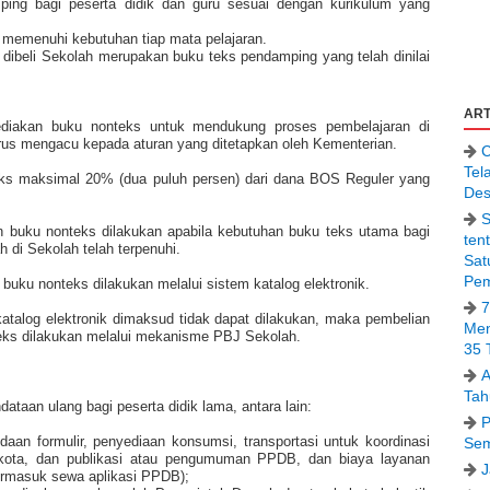
ing bagi peserta didik dan guru sesuai dengan kurikulum yang
 memenuhi kebutuhan tiap mata pelajaran.
dibeli Sekolah merupakan buku teks pendamping yang telah dinilai
ART
diakan buku nonteks untuk mendukung proses pembelajaran di
rus mengacu kepada aturan yang ditetapkan oleh Kementerian.
C
Tel
ks maksimal 20% (dua puluh persen) dari dana BOS Reguler yang
Des
S
 buku nonteks dilakukan apabila kebutuhan buku teks utama bagi
ten
h di Sekolah telah terpenuhi.
Sat
Pem
uku nonteks dilakukan melalui sistem katalog elektronik.
7
atalog elektronik dimaksud tidak dapat dilakukan, maka pembelian
Men
eks dilakukan melalui mekanisme PBJ Sekolah.
35 
A
Tah
taan ulang bagi peserta didik lama, antara lain:
P
daan formulir, penyediaan konsumsi, transportasi untuk koordinasi
Sem
/kota, dan publikasi atau pengumuman PPDB, dan biaya layanan
J
termasuk sewa aplikasi PPDB);