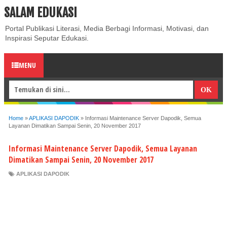
SALAM EDUKASI
ABOUT
CONTACT US
PRIVACY POLICY
DISCLAIMER
Portal Publikasi Literasi, Media Berbagi Informasi, Motivasi, dan
Inspirasi Seputar Edukasi.
MENU
Home
»
APLIKASI DAPODIK
»
Informasi Maintenance Server Dapodik, Semua
Layanan Dimatikan Sampai Senin, 20 November 2017
Informasi Maintenance Server Dapodik, Semua Layanan
Dimatikan Sampai Senin, 20 November 2017
APLIKASI DAPODIK