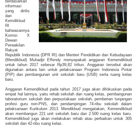
berdasarkan
informasi
yang dirilis
dari
Kemdikbud
RI
bahwasannya
Komisi X
Dewan
Perwakilan
Rakyat
Republik Indonesia (DPR RI) dan Menteri Pendidikan dan Kebudayaan
(Mendikbud) Muhadjir Effendy menyepakati anggaran Kemendikbud
untuk tahun 2017 sebesar Rp39,82 triliun. Anggaran tersebut akan
digunakan antara lain untuk pelaksanaan Program Indonesia Pintar
(PIP) dan pembangunan unit sekolah baru (USB) serta ruang kelas
baru.
Anggaran Kemendikbud pada tahun 2017 juga akan difokuskan pada
empat hal lainnya, yaitu rehab sekolah dan ruang kelas, pembangunan
laboratorium sekolah dan perpustakaan sekolah, pemberian tunjangan
profesi guru non-PNS, dan pendampingan 74-ribu sekolah dalam
pelaksanaan Kurikulum 2013.
Mendikbud mengatakan, Kemendikbud
akan membangun 221 unit sekolah baru dan 2.500 ruang kelas baru.
Kemendikbud juga akan melakukan rehab atau perbaikan untuk 305
sekolah dan 42-ribu ruang kelas.