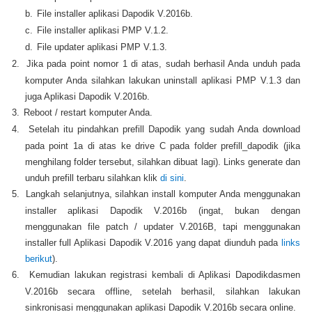
b.
File installer aplikasi Dapodik V.2016b.
c.
File installer aplikasi PMP V.1.2.
d.
File updater aplikasi PMP V.1.3.
2.
Jika pada point nomor 1 di atas, sudah berhasil Anda unduh pada
komputer Anda silahkan lakukan uninstall aplikasi PMP V.1.3 dan
juga Aplikasi Dapodik V.2016b.
3.
Reboot / restart komputer Anda.
4.
Setelah itu pindahkan prefill Dapodik yang sudah Anda download
pada point 1a di atas ke drive C pada folder prefill_dapodik (jika
menghilang folder tersebut, silahkan dibuat lagi). Links generate dan
unduh prefill terbaru silahkan klik
di sini
.
5.
Langkah selanjutnya, silahkan install komputer Anda menggunakan
installer aplikasi Dapodik V.2016b (ingat, bukan dengan
menggunakan file patch / updater V.2016B, tapi menggunakan
installer full Aplikasi Dapodik V.2016 yang dapat diunduh pada
links
berikut
).
6.
Kemudian lakukan registrasi kembali di Aplikasi Dapodikdasmen
V.2016b secara offline, setelah berhasil, silahkan lakukan
sinkronisasi menggunakan aplikasi Dapodik V.2016b secara online.