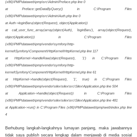
(x86)\PMP\dataweb\pmp\src\Admin\Preface.php line 0
at Preface::getDataByQuery() in C:\Program Files
(x86)\PMP\dataweb\pmp\src\Admin\Auth.php line 0
at Auth->loginBaru(object(Request), object(Application))
at call_user_func_array(array(object(Auth), 'loginBaru'), array(object(Request),
object(Application))) in C:\Program Files
(x86)\PMP\dataweb\pmp\vendor\symfony\http-
kernel\Symfony\Component\HttpKernel\HttpKernel.php line 117
at HttpKernel->handleRaw(object(Request), '1') in C:\Program Files
(x86)\PMP\dataweb\pmp\vendor\symfony\http-
kernel\Symfony\Component\HttpKernel\HttpKernel.php line 61
at HttpKernel->handle(object(Request), '1', true) in C:\Program Files
(x86)\PMP\dataweb\pmp\vendor\silex\silex\src\Silex\Application.php line 504
at Application->handle(object(Request)) in C:\Program Files
(x86)\PMP\dataweb\pmp\vendor\silex\silex\src\Silex\Application.php line 481
at Application->run() in C:\Program Files (x86)\PMP\dataweb\pmp\web\index.php line
4
Berhubung langkah-langkahnya lumayan panjang, maka jawabannya
tidak saya publish secara lengkap dalam menjawab di media sosial