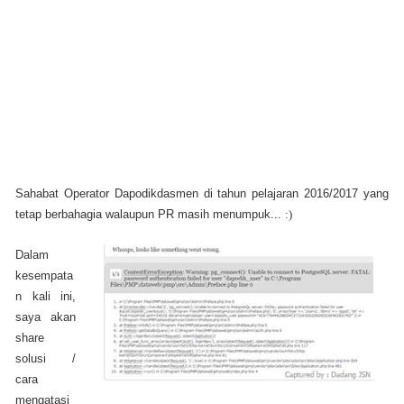
Sahabat Operator Dapodikdasmen di tahun pelajaran 2016/2017 yang
tetap berbahagia walaupun PR masih menumpuk...
:)
Dalam
kesempata
n kali ini,
saya akan
share
solusi /
cara
mengatasi