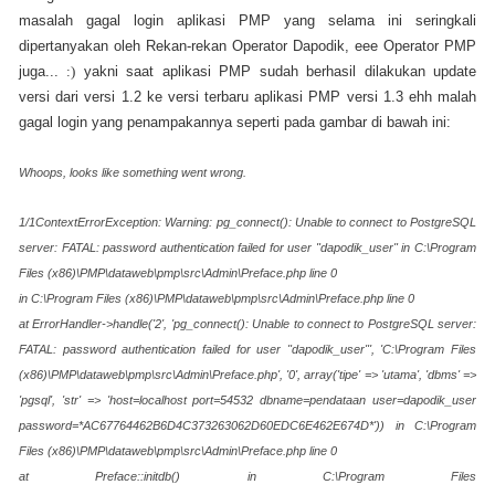
masalah gagal login aplikasi PMP yang selama ini seringkali
dipertanyakan oleh Rekan-rekan Operator Dapodik, eee Operator PMP
juga...
:)
yakni saat aplikasi PMP sudah berhasil dilakukan update
versi dari versi 1.2 ke versi terbaru aplikasi PMP versi 1.3 ehh malah
gagal login yang penampakannya seperti pada gambar di bawah ini:
Whoops, looks like something went wrong.
1/1ContextErrorException: Warning: pg_connect(): Unable to connect to PostgreSQL
server: FATAL: password authentication failed for user "dapodik_user" in C:\Program
Files (x86)\PMP\dataweb\pmp\src\Admin\Preface.php line 0
in C:\Program Files (x86)\PMP\dataweb\pmp\src\Admin\Preface.php line 0
at ErrorHandler->handle('2', 'pg_connect(): Unable to connect to PostgreSQL server:
FATAL: password authentication failed for user "dapodik_user"', 'C:\Program Files
(x86)\PMP\dataweb\pmp\src\Admin\Preface.php', '0', array('tipe' => 'utama', 'dbms' =>
'pgsql', 'str' => 'host=localhost port=54532 dbname=pendataan user=dapodik_user
password=*AC67764462B6D4C373263062D60EDC6E462E674D*')) in C:\Program
Files (x86)\PMP\dataweb\pmp\src\Admin\Preface.php line 0
at Preface::initdb() in C:\Program Files