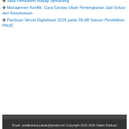
Jasa Pembasmi Rayap Semarang
Manajemen Konflik: Cara Cerdas Ubah Pertengkaran Jadi Solusi
dan Kesuksesan
Panduan Verval Digitalisasi 2026 pada SILAB Satuan Pendidikan
PAUD
Email : publikasikaryatulis@gmail.com Copyr
i
ght 2015-2025
Salam Edukasi