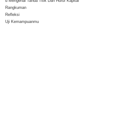
d Mengenal Tanda Titik Dan Huruf Kapital
Rangkuman
Refleksi
Uji Kemampuanmu