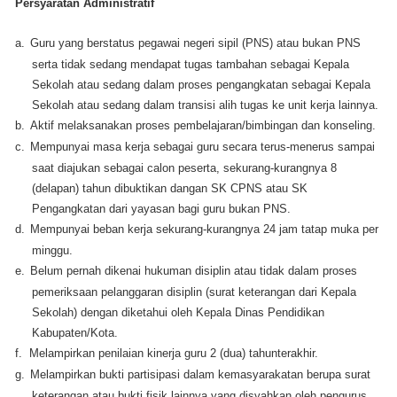
Persyaratan Administratif
a.
Guru yang berstatus pegawai negeri sipil (PNS) atau bukan PNS
serta tidak sedang mendapat tugas tambahan sebagai Kepala
Sekolah atau sedang dalam proses pengangkatan sebagai Kepala
Sekolah atau sedang dalam transisi alih tugas ke unit kerja lainnya.
b.
Aktif melaksanakan proses pembelajaran/bimbingan dan konseling.
c.
Mempunyai masa kerja sebagai guru secara terus-menerus sampai
saat diajukan sebagai calon peserta, sekurang-kurangnya 8
(delapan) tahun dibuktikan dangan SK CPNS atau SK
Pengangkatan dari yayasan bagi guru bukan PNS.
d.
Mempunyai beban kerja sekurang-kurangnya 24 jam tatap muka per
minggu.
e.
Belum pernah dikenai hukuman disiplin atau tidak dalam proses
pemeriksaan pelanggaran disiplin (surat keterangan dari Kepala
Sekolah) dengan diketahui oleh Kepala Dinas Pendidikan
Kabupaten/Kota.
f.
Melampirkan penilaian kinerja guru 2 (dua) tahunterakhir.
g.
Melampirkan bukti partisipasi dalam kemasyarakatan berupa surat
keterangan atau bukti fisik lainnya yang disyahkan oleh pengurus