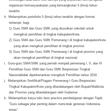
organisasi kemasyarakatan yang bersangkutan 5 (lima) tahun
terakhir.
h.
Melampirkan portofolio 5 (lima) tahun terakhir dengan format
terlampir, bagi:
1)
Guru SMA dan Guru SMK yang diusulkan sekolah untuk
mengikuti pemilihan di tingkat kabupaten/kota.
2)
Guru SMA dan Guru SMK Pemenang I di tingkat kabupaten/kota
yang akan mengikuti pemilihan di tingkat provinsi.
3)
Guru SMA dan Guru SMK Pemenang I di tingkat provinsi yang
akan mengikuti pemilihan di tingkat nasional.
i.
Guru-guru SMA/SMK yang pernah menjadi pemenang I, II, dan III
Pemilihan Guru SMA dan Guru SMK Berprestasi Tingkat
Nasionaltidak diperkenankan mengikuti Pemilihan tahun 2016 .
j.
Melampirkan Sertifikat/Piagam Pemenang I Guru Berprestasi
Tingkat Kabupaten/Kota yang ditandatangani oleh Bupati/Walikota
dan Provinsi yang ditandatangani oleh Gubernur
k.
Melampirkan karya tulis best practice pembelajaran dengan Topik:
”Guru sebagai pilar penting dalam mencetak generasi Indonesia
emas”.