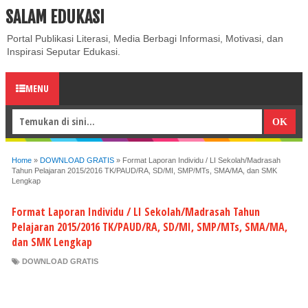
SALAM EDUKASI
ABOUT
CONTACT US
PRIVACY POLICY
DISCLAIMER
Portal Publikasi Literasi, Media Berbagi Informasi, Motivasi, dan
Inspirasi Seputar Edukasi.
MENU
Home
»
DOWNLOAD GRATIS
»
Format Laporan Individu / LI Sekolah/Madrasah
Tahun Pelajaran 2015/2016 TK/PAUD/RA, SD/MI, SMP/MTs, SMA/MA, dan SMK
Lengkap
Format Laporan Individu / LI Sekolah/Madrasah Tahun
Pelajaran 2015/2016 TK/PAUD/RA, SD/MI, SMP/MTs, SMA/MA,
dan SMK Lengkap
DOWNLOAD GRATIS