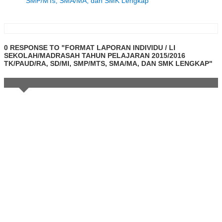
SMP/MTs, SMA/MA, dan SMK Lengkap
0 RESPONSE TO "FORMAT LAPORAN INDIVIDU / LI
SEKOLAH/MADRASAH TAHUN PELAJARAN 2015/2016
TK/PAUD/RA, SD/MI, SMP/MTS, SMA/MA, DAN SMK LENGKAP"