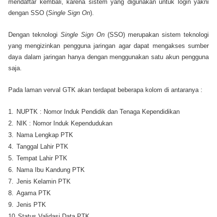
mendaftar kembali, karena sistem yang digunakan untuk login yakni
dengan SSO (
Single Sign On
).
Dengan teknologi
Single Sign On
(SSO) merupakan sistem teknologi
yang mengizinkan pengguna jaringan agar dapat mengakses sumber
daya dalam jaringan hanya dengan menggunakan satu akun pengguna
saja.
Pada laman verval GTK akan terdapat beberapa kolom di antaranya :
1.
NUPTK : Nomor Induk Pendidik dan Tenaga Kependidikan
2.
NIK : Nomor Induk Kependudukan
3.
Nama Lengkap PTK
4.
Tanggal Lahir PTK
5.
Tempat Lahir PTK
6.
Nama Ibu Kandung PTK
7.
Jenis Kelamin PTK
8.
Agama PTK
9.
Jenis PTK
10.
Status Validasi Data PTK