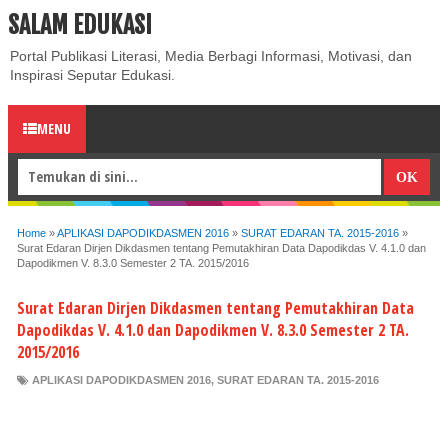
SALAM EDUKASI
ABOUT
CONTACT US
PRIVACY POLICY
DISCLAIMER
Portal Publikasi Literasi, Media Berbagi Informasi, Motivasi, dan
Inspirasi Seputar Edukasi.
MENU
Home
»
APLIKASI DAPODIKDASMEN 2016
»
SURAT EDARAN TA. 2015-2016
»
Surat Edaran Dirjen Dikdasmen tentang Pemutakhiran Data Dapodikdas V. 4.1.0 dan
Dapodikmen V. 8.3.0 Semester 2 TA. 2015/2016
Surat Edaran Dirjen Dikdasmen tentang Pemutakhiran Data
Dapodikdas V. 4.1.0 dan Dapodikmen V. 8.3.0 Semester 2 TA.
2015/2016
APLIKASI DAPODIKDASMEN 2016
,
SURAT EDARAN TA. 2015-2016