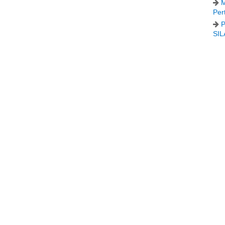
M
Per
P
SIL