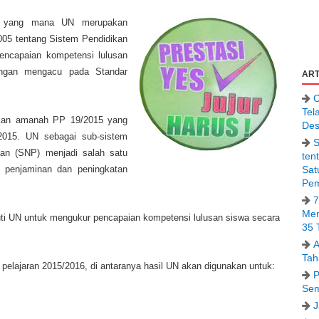
UN yang mana UN merupakan
5 tentang Sistem Pendidikan
encapaian kompetensi lulusan
engan mengacu pada Standar
ART
C
Tel
akan amanah PP 19/2015 yang
Des
2015. UN sebagai sub-sistem
S
kan (SNP) menjadi salah satu
ten
Sat
 penjaminan dan peningkatan
Pem
7
Men
kuti UN untuk mengukur pencapaian kompetensi lulusan siswa secara
35 
A
Tah
pelajaran 2015/2016, di antaranya hasil UN akan
digunakan untuk:
P
Sem
J