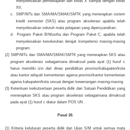
menyelesaikan pembelajaran dari kelas X sampai dengan kelas
XII;
c.
SMP/MTs dan SMA/MA/SMAK/SMTK yang menerapkan sistem
kredit semester (SKS) atau program akselerasi apabila telah
menyelesaikan seluruh mata pelajaran yang dipersyaratkan;
d.
Program Paket B/Wustha dan Program Paket C, apabila telah
menyelesaikan keseluruhan derajat kompetensi masing-masing
program.
(2)
SMP/MTs dan SMA/MA/SMAK/SMTK yang menerapkan SKS atau
program akselerasi sebagaimana dimaksud pada ayat (1) huruf c
harus memiliki izin dari dinas pendidikan provinsi/kabupaten/kota
atau kantor wilayah kementerian agama provinsi/kantor kementerian
agama kabupaten/kota sesuai dengan kewenangan masing-masing.
(3)
Ketentuan keikutsertaan peserta didik dari Satuan Pendidikan yang
menerapkan SKS atau program akselerasi sebagaimana dimaksud
pada ayat (1) huruf c diatur dalam POS UN.
Pasal 26
(1)
Kriteria kelulusan peserta didik dari Ujian S/M untuk semua mata