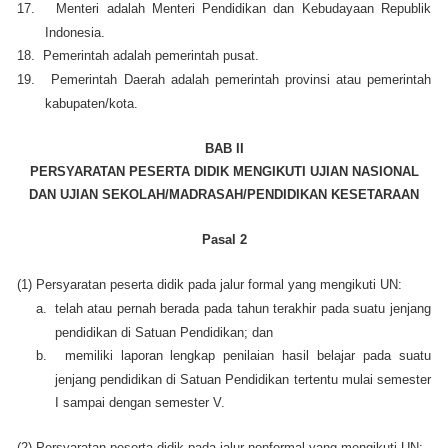
17.
Menteri adalah Menteri Pendidikan dan Kebudayaan Republik
Indonesia.
18.
Pemerintah adalah pemerintah pusat.
19.
Pemerintah Daerah adalah pemerintah provinsi atau pemerintah
kabupaten/kota.
BAB II
PERSYARATAN PESERTA DIDIK MENGIKUTI UJIAN NASIONAL
DAN UJIAN SEKOLAH/MADRASAH/PENDIDIKAN KESETARAAN
Pasal 2
(1)
Persyaratan peserta didik pada jalur formal yang mengikuti UN:
a.
telah atau pernah berada pada tahun terakhir pada suatu jenjang
pendidikan di Satuan Pendidikan; dan
b.
memiliki laporan lengkap penilaian hasil belajar pada suatu
jenjang pendidikan di Satuan Pendidikan tertentu mulai semester
I sampai dengan semester V.
(2)
Persyaratan peserta didik pada jalur nonformal yang mengikuti UN: