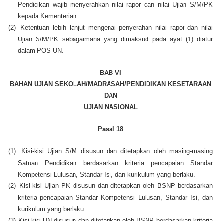
Pendidikan wajib menyerahkan nilai rapor dan nilai Ujian S/M/PK
kepada Kementerian.
(2)
Ketentuan lebih lanjut mengenai penyerahan nilai rapor dan nilai
Ujian S/M/PK sebagaimana yang dimaksud pada ayat (1) diatur
dalam POS UN.
BAB VI
BAHAN UJIAN SEKOLAH/MADRASAH/PENDIDIKAN KESETARAAN
DAN
UJIAN NASIONAL
Pasal 18
(1)
Kisi-kisi Ujian S/M disusun dan ditetapkan oleh masing-masing
Satuan Pendidikan berdasarkan kriteria pencapaian Standar
Kompetensi Lulusan, Standar Isi, dan kurikulum yang berlaku.
(2)
Kisi-kisi Ujian PK disusun dan ditetapkan oleh BSNP berdasarkan
kriteria pencapaian Standar Kompetensi Lulusan, Standar Isi, dan
kurikulum yang berlaku.
(3)
Kisi-kisi UN disusun dan ditetapkan oleh BSNP berdasarkan kriteria