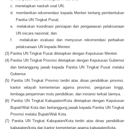
c.
menetapkan naskah soal UN;
d.
memberikan rekomendasi kepada Menteri tentang pembentukan
Panitia UN Tingkat Pusat;
e.
melakukan koordinasi persiapan dan pengawasan pelaksanaan
UN secara nasional; dan
f.
melakukan evaluasi dan menyusun rekomendasi perbaikan
pelaksanaan UN kepada Menteri.
(3)
Panitia UN Tingkat Pusat ditetapkan dengan Keputusan Menteri.
(4)
Panitia UN Tingkat Provinsi ditetapkan dengan Keputusan Gubernur
dan bertanggung jawab kepada Panitia UN Tingkat Pusat melalui
Gubernur.
(5)
Panitia UN Tingkat Provinsi terdiri atas dinas pendidikan provinsi,
kantor wilayah kementerian agama provinsi, perguruan tinggi,
lembaga penjaminan mutu pendidikan, dan instansi terkait lainnya.
(6)
Panitia UN Tingkat Kabupaten/Kota ditetapkan dengan Keputusan
Bupati/Wali Kota dan bertanggung jawab kepada Panitia UN Tingkat
Provinsi melalui Bupati/Wali Kota.
(7)
Panitia UN Tingkat Kabupaten/Kota terdiri atas dinas pendidikan
kabupaten/kota dan kantor kementerian agama kabupaten/kota.