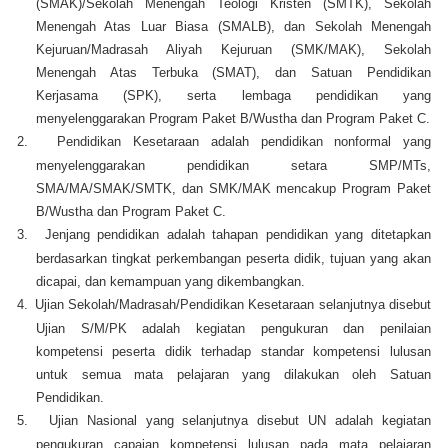
(SMAK)/Sekolah Menengah Teologi Kristen (SMTK), Sekolah
Menengah Atas Luar Biasa (SMALB), dan Sekolah Menengah
Kejuruan/Madrasah Aliyah Kejuruan (SMK/MAK), Sekolah
Menengah Atas Terbuka (SMAT), dan Satuan Pendidikan
Kerjasama (SPK), serta lembaga pendidikan yang
menyelenggarakan Program Paket B/Wustha dan Program Paket C.
2.
Pendidikan Kesetaraan adalah pendidikan nonformal yang
menyelenggarakan pendidikan setara SMP/MTs,
SMA/MA/SMAK/SMTK, dan SMK/MAK mencakup Program Paket
B/Wustha dan Program Paket C.
3.
Jenjang pendidikan adalah tahapan pendidikan yang ditetapkan
berdasarkan tingkat perkembangan peserta didik, tujuan yang akan
dicapai, dan kemampuan yang dikembangkan.
4.
Ujian Sekolah/Madrasah/Pendidikan Kesetaraan selanjutnya disebut
Ujian S/M/PK adalah kegiatan pengukuran dan penilaian
kompetensi peserta didik terhadap standar kompetensi lulusan
untuk semua mata pelajaran yang dilakukan oleh Satuan
Pendidikan.
5.
Ujian Nasional yang selanjutnya disebut UN adalah kegiatan
pengukuran capaian kompetensi lulusan pada mata pelajaran