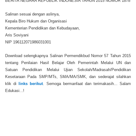
BERITA NEGARA REPUBLIK INDONESIA TAHUN 2015 NOMOR 1878
Salinan sesuai dengan aslinya,
Kepala Biro Hukum dan Organisasi
Kementerian Pendidikan dan Kebudayaan,
Aris Soviyani
NIP 196112071986031001
Download selengkapnya Salinan Permendikbud Nomor 57 Tahun 2015
tentang Penilaian Hasil Belajar Oleh Pemerintah Melalui UN dan
Satuan Pendidikan Melalui Ujian Sekolah/Madrasah/Pendidikan
Kesetaraan Pada SMP/MTs, SMA/MA/SMK, dan sederajat silahkan
klik di
links berikut
. Semoga bermanfaat dan terimakasih... Salam
Edukasi...!