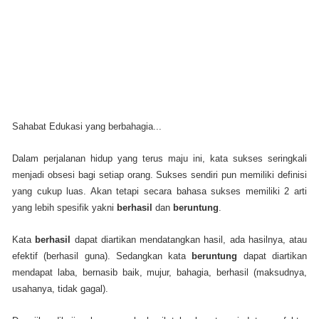
Sahabat Edukasi yang berbahagia...
Dalam perjalanan hidup yang terus maju ini, kata sukses seringkali
menjadi obsesi bagi setiap orang. Sukses sendiri pun memiliki definisi
yang cukup luas. Akan tetapi secara bahasa sukses memiliki 2 arti
yang lebih spesifik yakni
berhasil
dan
beruntung
.
Kata
berhasil
dapat diartikan mendatangkan hasil, ada hasilnya, atau
efektif (berhasil guna). Sedangkan kata
beruntung
dapat diartikan
mendapat laba, bernasib baik, mujur, bahagia, berhasil (maksudnya,
usahanya, tidak gagal).