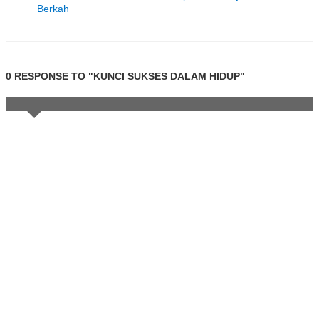
Berkah
0 RESPONSE TO "KUNCI SUKSES DALAM HIDUP"