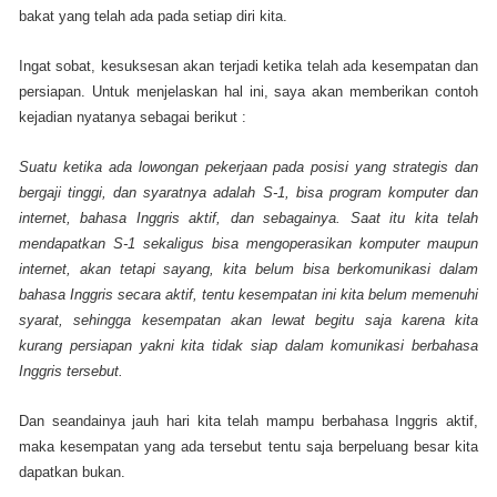
bakat yang telah ada pada setiap diri kita.
Ingat sobat, kesuksesan akan terjadi ketika telah ada kesempatan dan
persiapan. Untuk menjelaskan hal ini, saya akan memberikan contoh
kejadian nyatanya sebagai berikut :
Suatu ketika ada lowongan pekerjaan pada posisi yang strategis dan
bergaji tinggi, dan syaratnya adalah S-1, bisa program komputer dan
internet, bahasa Inggris aktif, dan sebagainya. Saat itu kita telah
mendapatkan S-1 sekaligus bisa mengoperasikan komputer maupun
internet, akan tetapi sayang, kita belum bisa berkomunikasi dalam
bahasa Inggris secara aktif, tentu kesempatan ini kita belum memenuhi
syarat, sehingga kesempatan akan lewat begitu saja karena kita
kurang persiapan yakni kita tidak siap dalam komunikasi berbahasa
Inggris tersebut.
Dan seandainya jauh hari kita telah mampu berbahasa Inggris aktif,
maka kesempatan yang ada tersebut tentu saja berpeluang besar kita
dapatkan bukan.