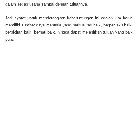
dalam setiap usaha sampai dengan tujuannya.
Jadi syarat untuk mendatangkan keberuntungan ini adalah kita harus
memiliki sumber daya manusia yang berkualitas baik, berperilaku baik,
berpikiran baik, berhati baik, hingga dapat melahirkan tujuan yang baik
pula.