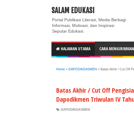
ABOUT
CONTACT US
PRIVACY POLICY
DISC
SALAM EDUKASI
Portal Publikasi Literasi, Media Berbagi
Informasi, Motivasi, dan Inspirasi
Seputar Edukasi.
HALAMAN UTAMA
CARA MENGIRIMKAN 
Home
»
DAPODIKDASMEN
»
Batas Akhir / Cut Off
Batas Akhir / Cut Off Pengis
Dapodikmen Triwulan IV Tah
DAPODIKDASMEN