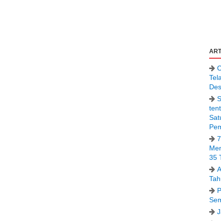
ART
C
Tel
Des
S
ten
Sat
Pem
7
Men
35 
A
Tah
P
Sem
J