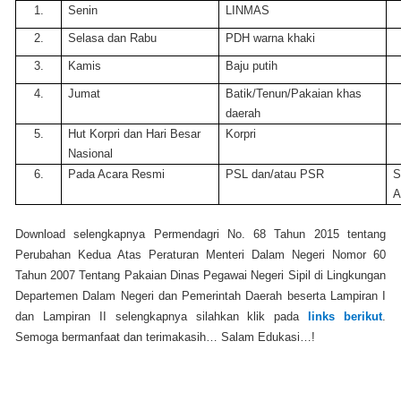
1.
Senin
LINMAS
2.
Selasa dan Rabu
PDH warna khaki
3.
Kamis
Baju putih
4.
Jumat
Batik/Tenun/Pakaian khas
daerah
5.
Hut Korpri dan Hari Besar
Korpri
Nasional
6.
Pada Acara Resmi
PSL dan/atau PSR
S
A
Download selengkapnya Permendagri No. 68 Tahun 2015 tentang
Perubahan Kedua Atas Peraturan Menteri Dalam Negeri Nomor 60
Tahun 2007 Tentang Pakaian Dinas Pegawai Negeri Sipil di Lingkungan
Departemen Dalam Negeri dan Pemerintah Daerah beserta Lampiran I
dan Lampiran II selengkapnya silahkan klik pada
links berikut
.
Semoga bermanfaat dan terimakasih… Salam Edukasi…!