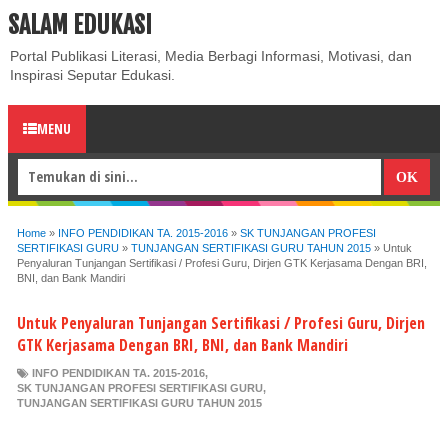
SALAM EDUKASI
ABOUT
CONTACT US
PRIVACY POLICY
DISCLAIMER
Portal Publikasi Literasi, Media Berbagi Informasi, Motivasi, dan
Inspirasi Seputar Edukasi.
MENU
Home
»
INFO PENDIDIKAN TA. 2015-2016
»
SK TUNJANGAN PROFESI
SERTIFIKASI GURU
»
TUNJANGAN SERTIFIKASI GURU TAHUN 2015
»
Untuk
Penyaluran Tunjangan Sertifikasi / Profesi Guru, Dirjen GTK Kerjasama Dengan BRI,
BNI, dan Bank Mandiri
Untuk Penyaluran Tunjangan Sertifikasi / Profesi Guru, Dirjen
GTK Kerjasama Dengan BRI, BNI, dan Bank Mandiri
INFO PENDIDIKAN TA. 2015-2016
,
SK TUNJANGAN PROFESI SERTIFIKASI GURU
,
TUNJANGAN SERTIFIKASI GURU TAHUN 2015