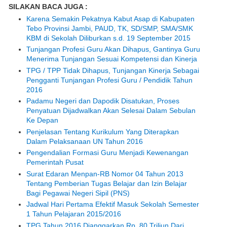
SILAKAN BACA JUGA :
Karena Semakin Pekatnya Kabut Asap di Kabupaten
Tebo Provinsi Jambi, PAUD, TK, SD/SMP, SMA/SMK
KBM di Sekolah Diliburkan s.d. 19 September 2015
Tunjangan Profesi Guru Akan Dihapus, Gantinya Guru
Menerima Tunjangan Sesuai Kompetensi dan Kinerja
TPG / TPP Tidak Dihapus, Tunjangan Kinerja Sebagai
Pengganti Tunjangan Profesi Guru / Pendidik Tahun
2016
Padamu Negeri dan Dapodik Disatukan, Proses
Penyatuan Dijadwalkan Akan Selesai Dalam Sebulan
Ke Depan
Penjelasan Tentang Kurikulum Yang Diterapkan
Dalam Pelaksanaan UN Tahun 2016
Pengendalian Formasi Guru Menjadi Kewenangan
Pemerintah Pusat
Surat Edaran Menpan-RB Nomor 04 Tahun 2013
Tentang Pemberian Tugas Belajar dan Izin Belajar
Bagi Pegawai Negeri Sipil (PNS)
Jadwal Hari Pertama Efektif Masuk Sekolah Semester
1 Tahun Pelajaran 2015/2016
TPG Tahun 2016 Dianggarkan Rp. 80 Triliun Dari