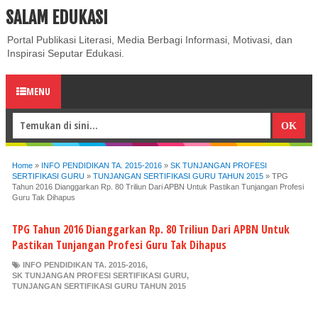
SALAM EDUKASI
ABOUT
CONTACT US
PRIVACY POLICY
DISCLAIMER
Portal Publikasi Literasi, Media Berbagi Informasi, Motivasi, dan
Inspirasi Seputar Edukasi.
MENU
Home
»
INFO PENDIDIKAN TA. 2015-2016
»
SK TUNJANGAN PROFESI
SERTIFIKASI GURU
»
TUNJANGAN SERTIFIKASI GURU TAHUN 2015
»
TPG
Tahun 2016 Dianggarkan Rp. 80 Triliun Dari APBN Untuk Pastikan Tunjangan Profesi
Guru Tak Dihapus
TPG Tahun 2016 Dianggarkan Rp. 80 Triliun Dari APBN Untuk
Pastikan Tunjangan Profesi Guru Tak Dihapus
INFO PENDIDIKAN TA. 2015-2016
,
SK TUNJANGAN PROFESI SERTIFIKASI GURU
,
TUNJANGAN SERTIFIKASI GURU TAHUN 2015