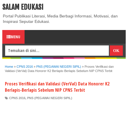
SALAM EDUKASI
ABOUT
CONTACT US
PRIVACY POLICY
DISCLAIMER
Portal Publikasi Literasi, Media Berbagi Informasi, Motivasi, dan
Inspirasi Seputar Edukasi.
MENU
Home
»
CPNS 2016
»
PNS (PEGAWAI NEGERI SIPIL)
»
Proses Verifikasi dan
Validasi (VerVal) Data Honorer K2 Berlapis-Berlapis Sebelum NIP CPNS Terbit
Proses Verifikasi dan Validasi (VerVal) Data Honorer K2
Berlapis-Berlapis Sebelum NIP CPNS Terbit
CPNS 2016
,
PNS (PEGAWAI NEGERI SIPIL)