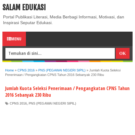
SALAM EDUKASI
ABOUT
CONTACT US
PRIVACY POLICY
DISCLAIMER
Portal Publikasi Literasi, Media Berbagi Informasi, Motivasi, dan
Inspirasi Seputar Edukasi.
MENU
Home
»
CPNS 2016
»
PNS (PEGAWAI NEGERI SIPIL)
»
Jumlah Kuota Seleksi
Penerimaan / Pengangkatan CPNS Tahun 2016 Sebanyak 230 Ribu
Jumlah Kuota Seleksi Penerimaan / Pengangkatan CPNS Tahun
2016 Sebanyak 230 Ribu
CPNS 2016
,
PNS (PEGAWAI NEGERI SIPIL)