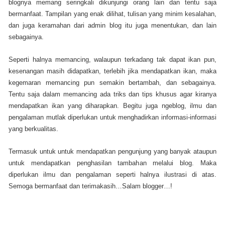
blognya memang seringkali dikunjungi orang lain dan tentu saja
bermanfaat. Tampilan yang enak dilihat, tulisan yang minim kesalahan,
dan juga keramahan dari admin blog itu juga menentukan, dan lain
sebagainya.
Seperti halnya memancing, walaupun terkadang tak dapat ikan pun,
kesenangan masih didapatkan, terlebih jika mendapatkan ikan, maka
kegemaran memancing pun semakin bertambah, dan sebagainya.
Tentu saja dalam memancing ada triks dan tips khusus agar kiranya
mendapatkan ikan yang diharapkan. Begitu juga ngeblog, ilmu dan
pengalaman mutlak diperlukan untuk menghadirkan informasi-informasi
yang berkualitas.
Termasuk untuk untuk mendapatkan pengunjung yang banyak ataupun
untuk mendapatkan penghasilan tambahan melalui blog. Maka
diperlukan ilmu dan pengalaman seperti halnya ilustrasi di atas.
Semoga bermanfaat dan terimakasih…Salam blogger…!