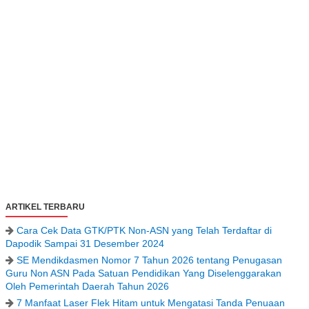
ARTIKEL TERBARU
Cara Cek Data GTK/PTK Non-ASN yang Telah Terdaftar di
Dapodik Sampai 31 Desember 2024
SE Mendikdasmen Nomor 7 Tahun 2026 tentang Penugasan
Guru Non ASN Pada Satuan Pendidikan Yang Diselenggarakan
Oleh Pemerintah Daerah Tahun 2026
7 Manfaat Laser Flek Hitam untuk Mengatasi Tanda Penuaan