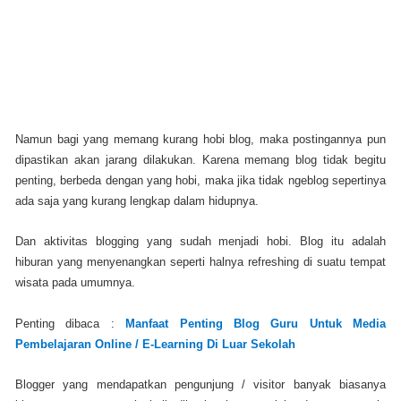
Namun bagi yang memang kurang hobi blog, maka postingannya pun
dipastikan akan jarang dilakukan. Karena memang blog tidak begitu
penting, berbeda dengan yang hobi, maka jika tidak ngeblog sepertinya
ada saja yang kurang lengkap dalam hidupnya.
Dan aktivitas blogging yang sudah menjadi hobi. Blog itu adalah
hiburan yang menyenangkan seperti halnya refreshing di suatu tempat
wisata pada umumnya.
Penting dibaca :
Manfaat Penting Blog Guru Untuk Media
Pembelajaran Online / E-Learning Di Luar Sekolah
Blogger yang mendapatkan pengunjung / visitor banyak biasanya