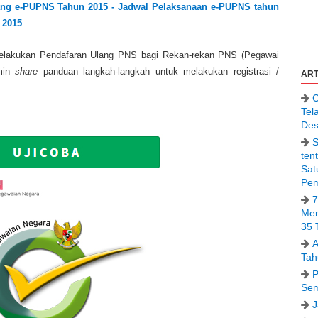
ang e-PUPNS Tahun 2015 - Jadwal Pelaksanaan e-PUPNS tahun
 2015
k melakukan Pendafaran Ulang PNS bagi Rekan-rekan PNS (Pegawai
dmin
share
panduan langkah-langkah untuk melakukan registrasi /
ART
C
Tel
Des
S
ten
Sat
Pem
7
Men
35 
A
Tah
P
Sem
J