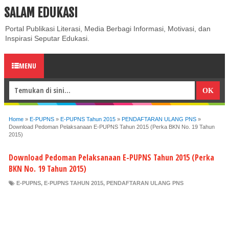
SALAM EDUKASI
ABOUT
CONTACT US
PRIVACY POLICY
DISCLAIMER
Portal Publikasi Literasi, Media Berbagi Informasi, Motivasi, dan
Inspirasi Seputar Edukasi.
MENU
Home
»
E-PUPNS
»
E-PUPNS Tahun 2015
»
PENDAFTARAN ULANG PNS
»
Download Pedoman Pelaksanaan E-PUPNS Tahun 2015 (Perka BKN No. 19 Tahun
2015)
Download Pedoman Pelaksanaan E-PUPNS Tahun 2015 (Perka
BKN No. 19 Tahun 2015)
E-PUPNS
,
E-PUPNS TAHUN 2015
,
PENDAFTARAN ULANG PNS