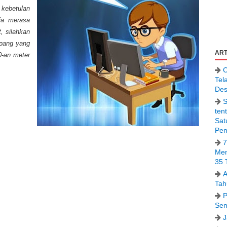
kebetulan
ia merasa
t, silahkan
mpang yang
ART
0-an meter
C
Tel
Des
S
ten
Sat
Pem
7
Men
35 
A
Tah
P
Sem
J