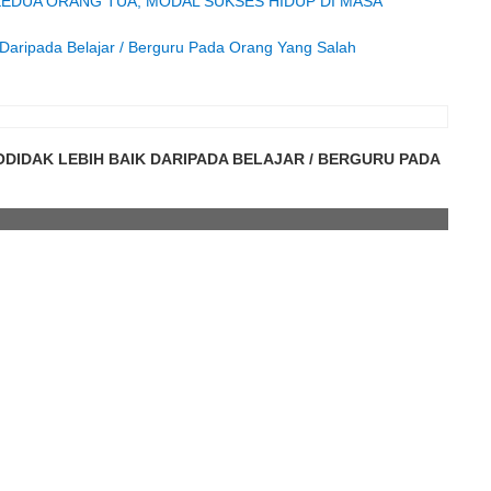
KEDUA ORANG TUA, MODAL SUKSES HIDUP DI MASA
k Daripada Belajar / Berguru Pada Orang Yang Salah
DIDAK LEBIH BAIK DARIPADA BELAJAR / BERGURU PADA