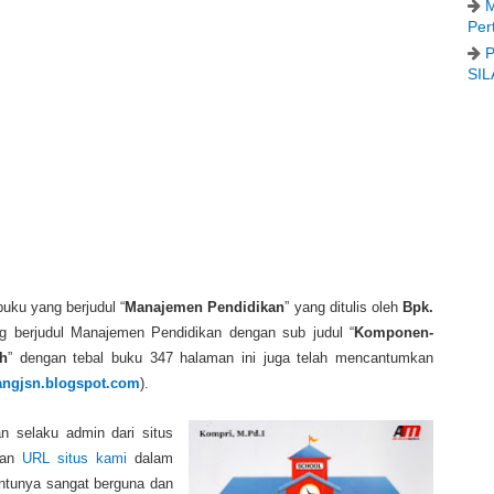
M
Per
P
SIL
uku yang berjudul “
Manajemen Pendidikan
” yang ditulis oleh
Bpk.
 berjudul Manajemen Pendidikan dengan sub judul “
Komponen-
h
” dengan tebal buku 347 halaman ini juga telah mencantumkan
ngjsn.blogspot.com
).
n selaku admin dari situs
uman
URL situs kami
dalam
entunya sangat berguna dan