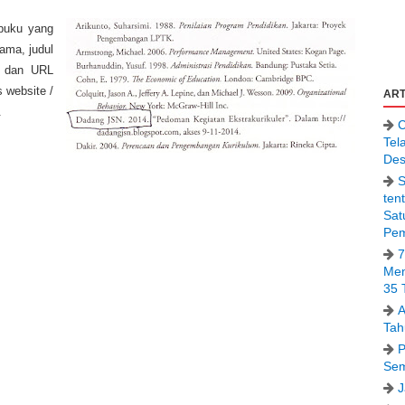
 buku yang
nama, judul
s, dan URL
s website /
ART
.
C
Tel
Des
S
ten
Sat
Pem
7
Men
35 
A
Tah
P
Sem
J