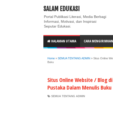
ABOUT
CONTACT US
PRIVACY POLICY
DISC
SALAM EDUKASI
Portal Publikasi Literasi, Media Berbagi
Informasi, Motivasi, dan Inspirasi
Seputar Edukasi.
HALAMAN UTAMA
CARA MENGIRIMKAN 
Home
»
SEMUA TENTANG ADMIN
»
Situs Online Web
Buku
Situs Online Website / Blog d
Pustaka Dalam Menulis Buku
SEMUA TENTANG ADMIN