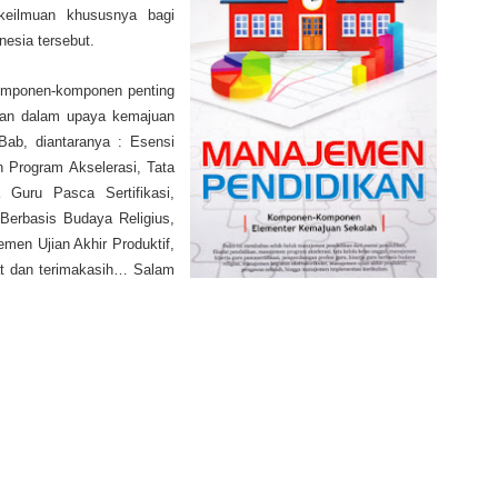
eilmuan khususnya bagi
nesia tersebut.
omponen-komponen penting
kan dalam upaya kemajuan
Bab, diantaranya : Esensi
n Program Akselerasi, Tata
 Guru Pasca Sertifikasi,
Berbasis Budaya Religius,
men Ujian Akhir Produktif,
t dan terimakasih… Salam