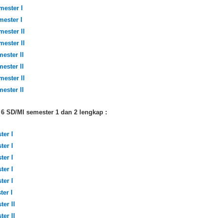
mester I
mester I
mester II
mester II
ester II
ester II
mester II
ester II
 6 SD/MI semester 1 dan 2 lengkap :
ter I
ter I
ter I
ter I
ter I
er I
er II
er II