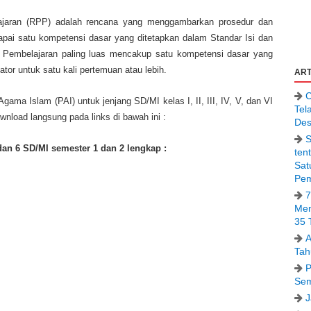
jaran (RPP) adalah rencana yang menggambarkan prosedur dan
pai satu kompetensi dasar yang ditetapkan dalam Standar Isi dan
a Pembelajaran paling luas mencakup satu kompetensi dasar yang
kator untuk satu kali pertemuan atau lebih.
ART
C
ama Islam (PAI) untuk jenjang SD/MI kelas I, II, III, IV, V, dan VI
Tel
wnload langsung pada links di bawah ini :
Des
S
 dan 6 SD/MI semester 1 dan 2 lengkap :
ten
Sat
Pem
7
Men
35 
A
Tah
P
Sem
J