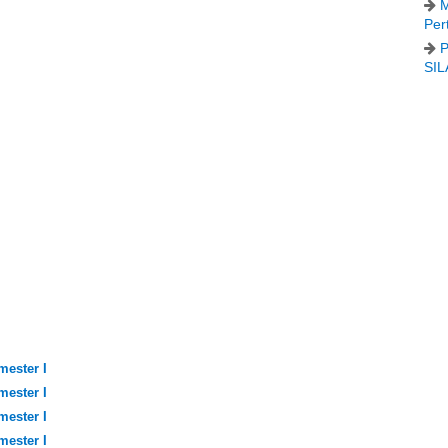
M
Per
P
SIL
mester I
mester I
mester I
mester I