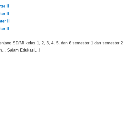
er II
er II
er II
er II
enjang SD/MI kelas 1, 2, 3, 4, 5, dan 6 semester 1 dan semester 2
sih… Salam Edukasi…!