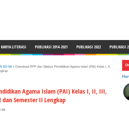
LAIMER
KARYA LITERASI
PUBLIKASI 2014-2021
PUBLIKASI 2022
PUBLIKASI 2
O
N SD-MI
»
Download RPP dan Silabus Pendidikan Agama Islam (PAI) Kelas I, II,
engkap
Har
idikan Agama Islam (PAI) Kelas I, II, III,
 I dan Semester II Lengkap
-MI