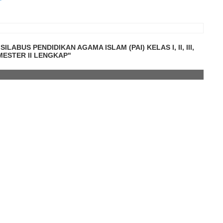
ABUS PENDIDIKAN AGAMA ISLAM (PAI) KELAS I, II, III,
EMESTER II LENGKAP"