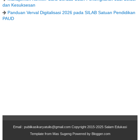
dan Kesuksesan
Panduan Verval Digitalisasi 2026 pada SILAB Satuan Pendidikan
PAUD
Email : publikasikaryatulis@gmail.com Copyr
i
ght 2015-2025
Salam Edukasi
Template from
Mas Sugeng
Powered by
Blogger.com