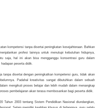
katan kompetensi tanpa disertai peningkatan kesejahteraan. Bahkan
enjalankan profesi lainnya untuk menutupi kebutuhan hidupnya,
ntu saja, hal ini akan bisa mengganggu konsentrasi guru dalam
 hadapan peserta didik.
a tanpa disertai dengan peningkatkan kompetensi guru, tidak akan
ebelumnya. Padahal kreativitas sangat dibutuhkan dalam sebuah
h dalam mengikuti proses belajar dan lebih mudah dalam menangkap
, proses pembelajaran akan terasa membosankan bagi peserta didik.
0 Tahun 2003 tentang Sistem Pendidikan Nasional diundangkan,
sional. Selain memiliki keahlian khusus di bidangnya, guru selalu