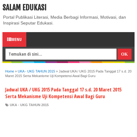
SALAM EDUKASI
ABOUT
CONTACT US
PRIVACY POLICY
DISCLAIMER
Portal Publikasi Literasi, Media Berbagi Informasi, Motivasi, dan
Inspirasi Seputar Edukasi.
MENU
Home
»
UKA - UKG TAHUN 2015
»
Jadwal UKA / UKG 2015 Pada Tanggal 17 s.d. 20
Maret 2015 Serta Mekanisme Uji Kompetensi Awal Bagi Guru
Jadwal UKA / UKG 2015 Pada Tanggal 17 s.d. 20 Maret 2015
Serta Mekanisme Uji Kompetensi Awal Bagi Guru
UKA - UKG TAHUN 2015