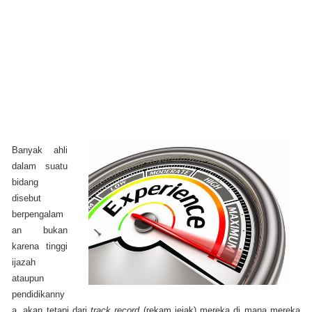
Banyak ahli
dalam suatu
bidang
disebut
berpengalam
an bukan
karena tinggi
ijazah
ataupun
pendidikanny
a, akan tetapi dari
track record
(rekam jejak) mereka di mana mereka