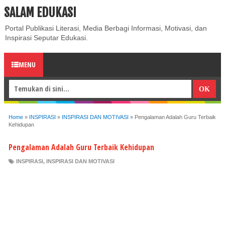
SALAM EDUKASI
ABOUT
CONTACT US
PRIVACY POLICY
DISCLAIMER
Portal Publikasi Literasi, Media Berbagi Informasi, Motivasi, dan
Inspirasi Seputar Edukasi.
MENU
Home
»
INSPIRASI
»
INSPIRASI DAN MOTIVASI
»
Pengalaman Adalah Guru Terbaik
Kehidupan
Pengalaman Adalah Guru Terbaik Kehidupan
INSPIRASI
,
INSPIRASI DAN MOTIVASI